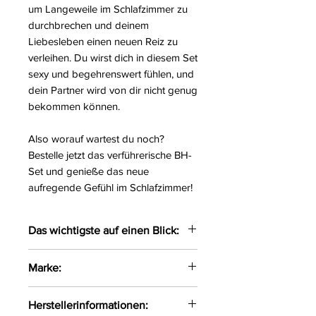
um Langeweile im Schlafzimmer zu
durchbrechen und deinem
Liebesleben einen neuen Reiz zu
verleihen. Du wirst dich in diesem Set
sexy und begehrenswert fühlen, und
dein Partner wird von dir nicht genug
bekommen können.
Also worauf wartest du noch?
Bestelle jetzt das verführerische BH-
Set und genieße das neue
aufregende Gefühl im Schlafzimmer!
Das wichtigste auf einen Blick:
Verführerisches BH-Set
Marke:
gefertigt aus zarter Spitze und
weichem Tüll
SpaLeXLine
Herstellerinformationen:
Mit verstellbaren Trägern