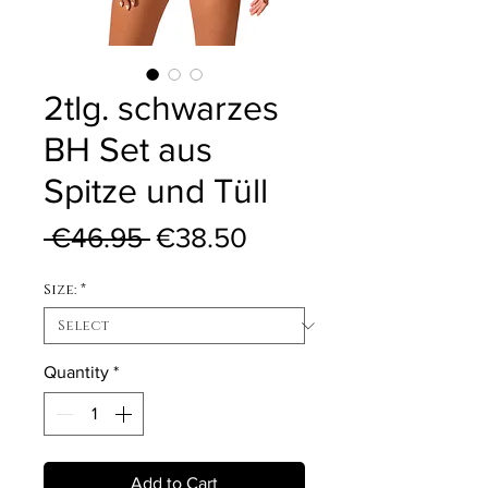
2tlg. schwarzes
BH Set aus
Spitze und Tüll
Regular Price
Sale Price
 €46.95 
€38.50
Size:
*
Quantity
*
Add to Cart