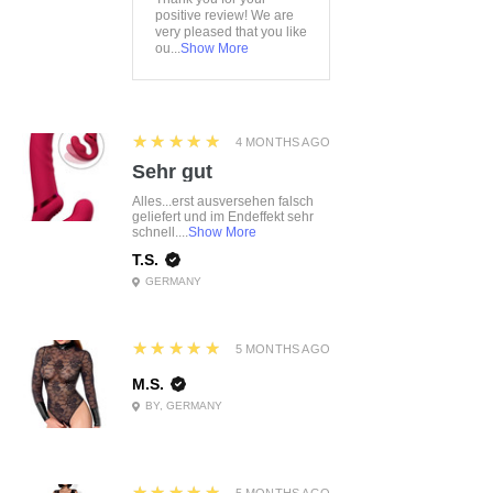
positive review! We are
very pleased that you like
ou...
Show More
5
★★★★★
4 MONTHS AGO
Sehr gut
Alles...erst ausversehen falsch
geliefert und im Endeffekt sehr
schnell....
Show More
T.S.
GERMANY
5
★★★★★
5 MONTHS AGO
M.S.
BY, GERMANY
5
★★★★★