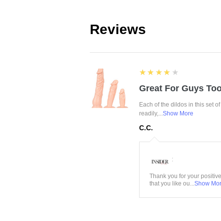
Reviews
4
★★★★★
Great For Guys Too
Each of the dildos in this set o
readily,...
Show More
C.C.
:
Thank you for your positiv
that you like ou...
Show Mo