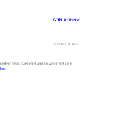
Write a review
4 MONTHS AGO
ersehen falsch geliefert und im Endeffekt sehr
More