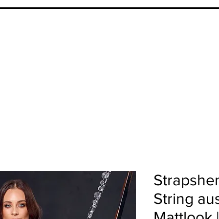
Strapshe
String au
Mattlook |