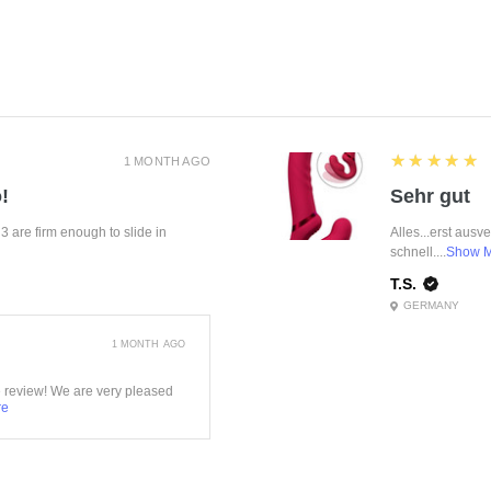
5
★★★★★
1 MONTH AGO
!
Sehr gut
f 3 are firm enough to slide in
Alles...erst ausv
schnell....
Show 
T.S.
GERMANY
1 MONTH AGO
e review! We are very pleased
re