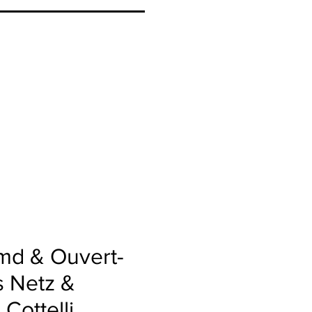
md & Ouvert-
s Netz &
 Cottelli