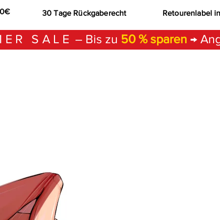
00€
30 Tage Rückgaberecht
Retourenlabel i
ER SALE
– Bis zu
50 % sparen
→ Ang