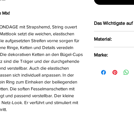
 Mix!
Das Wichtigste auf 
 BONDAGE mit Strapshemd, String ouvert
 Mattlook setzt die weichen, elastischen
Strapshemd & Ou
Material:
ie aufgesetzten Streifen vorne sorgen für
Inklusive Soft-
ene Ringe, Ketten und Details veredeln
Netz im stilvoll
92% Polyester, 
 Die dekorativen Ketten an den Bügel-Cups
Marke:
Ketten von Büg
tz sind die Träger und der durchgehende
Seitenringe für 
Cottelli Bondag
d verstellbar. Auch die elastischen
Träger und Sche
ssen sich individuell anpassen. In der
Softe Handfesse
ch ein Ring zum Einhaken der beiliegenden
Fesseln mit Kar
tten. Die soften Fesselmanschetten mit
String einladend
egt und passend verstellbar. Der kleine
Stimulierende S
 Netz-Look. Er verführt und stimuliert mit
Weich & elastis
itt.