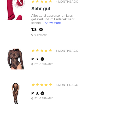
5
★★★★★
4 MONTHS AGO
Sehr gut
Alles...erst ausversehen falsch
geliefert und im Endeffekt sehr
schnell....
Show More
T.S.
GERMANY
5
★★★★★
5 MONTHS AGO
M.S.
BY, GERMANY
5
★★★★★
5 MONTHS AGO
M.S.
BY, GERMANY