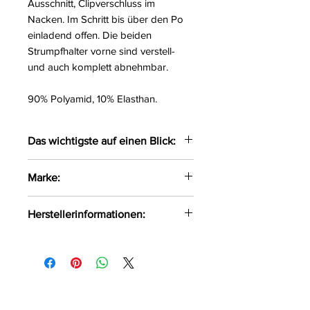
Ausschnitt, Clipverschluss im
Nacken. Im Schritt bis über den Po
einladend offen. Die beiden
Strumpfhalter vorne sind verstell-
und auch komplett abnehmbar.
90% Polyamid, 10% Elasthan.
Das wichtigste auf einen Blick:
Aufregend transparenter
Marke:
Langarm-Body
Feines Powernet mit Spitzen-
Cottelli Curves
Herstellerinformationen:
Einsätzen
Einladend ouvert im Schritt bis
OV-Großhandel
über den Po
DE-24933 Flensburg
Großer Rückenausschnitt
info@product-quality.com
Clipverschluss im Nacken
2 Strapse verstell- und