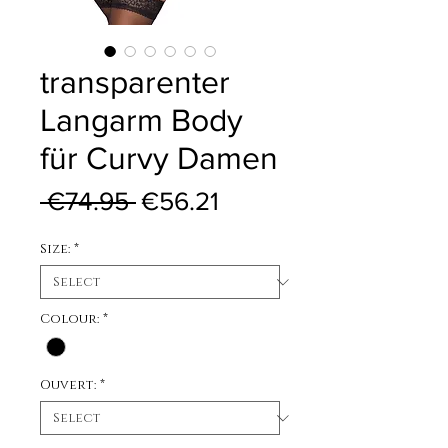
transparenter
Langarm Body
für Curvy Damen
Regular Price
Sale Price
 €74.95 
€56.21
Size:
*
Colour:
*
Ouvert:
*