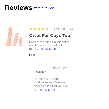
abnehmbar
Reviews
Write a review
Weich & elastisch für hohen
Tragekomfort
4
★★★★★
1 MONTH AGO
Great For Guys Too!
Each of the dildos in this set of 3
are firm enough to slide in
readily,...
Show More
C.C.
1 MONTH AGO
:
Thank you for your
positive review! We are
very pleased that you like
ou...
Show More