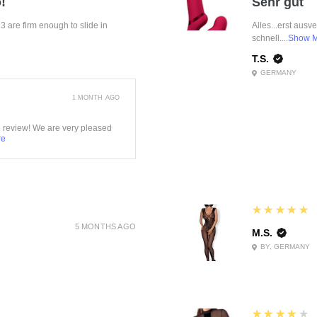
!
Sehr gut
f 3 are firm enough to slide in
Alles...erst ausv
schnell....
Show 
T.S.
GERMANY
1 MONTH AGO
e review! We are very pleased
re
5
★★★★★
5 MONTHS AGO
M.S.
BY, GERMANY
4
★★★★★