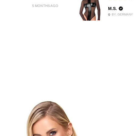
5 MONTHS AGO
M.S.
BY, GERMANY