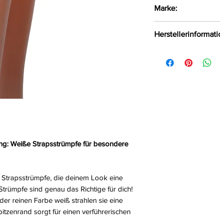
Verführerische 
Marke:
Achtung: Ohne S
Größe:
1/2, 3/4
Passion
Herstellerinformat
Farbe:
weiß
Material:
87%Polyam
FHU MATAR Jarosł
Ul. Siemońska 11
Będzin, Polen, 42
kontakt@passion.p
ung: Weiße Strapsstrümpfe für besondere
 Strapsstrümpfe, die deinem Look eine
Strümpfe sind genau das Richtige für dich!
der reinen Farbe weiß strahlen sie eine
pitzenrand sorgt für einen verführerischen