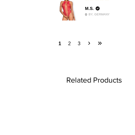
M.S.
BY, GERMANY
1
2
3
Related Products