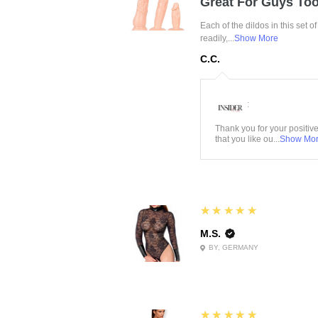
Great For Guys Too
Each of the dildos in this set o
readily,...
Show More
C.C.
:
Thank you for your positiv
that you like ou...
Show Mo
5
★★★★★
M.S.
BY, GERMANY
5
★★★★★