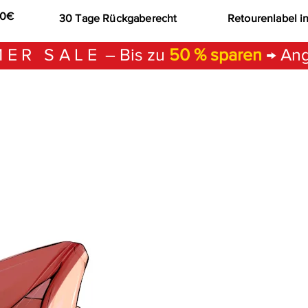
00€
30 Tage Rückgaberecht
Retourenlabel i
ER SALE
– Bis zu
50 % sparen
→ Ang