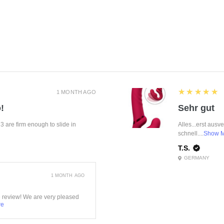
5
★★★★★
1 MONTH AGO
!
Sehr gut
f 3 are firm enough to slide in
Alles...erst ausv
schnell....
Show 
T.S.
GERMANY
1 MONTH AGO
e review! We are very pleased
re