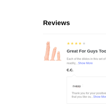
Reviews
4
★★★★★
Great For Guys Too
Each of the dildos in this set o
readily,...
Show More
C.C.
:
Thank you for your positiv
that you like ou...
Show Mo