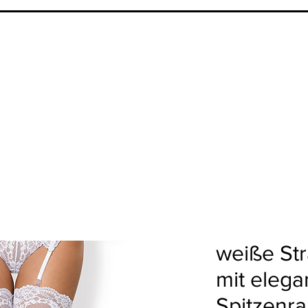
weiße St
mit eleg
Spitzenr