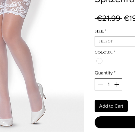
Reg
 €21.99 
€1
Size:
*
Select
Colour:
*
Quantity
*
Add to Cart