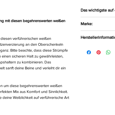
Das wichtigste auf 
Verführerische 
ng mit diesen begehrenswerten weißen
Marke:
Verziert mit ele
Oberschenkeln
Obsessive
Herstellerinformat
t diesen verführerischen weißen
Achtung: Ohne S
itzenverzierung an den Oberschenkeln
Größe:
S/M, L/XL
AMOCARAT SP. Z 
eganz. Bitte beachte, dass diese Strümpfe
Farbe:
weiß
Krolewska Street 1
 einen sicheren Halt zu gewährleisten,
Material:
90%Nylon
Czaniec, Polen, 43
rapshaltern zu kombinieren. Das
Stärke:
15 DEN
info@obsessive.c
t sanft deine Beine und verleiht dir ein
ion um diese begehrenswerten weißen
fekten Mix aus Komfort und Sinnlichkeit.
 deine Weiblichkeit auf verführerische Art