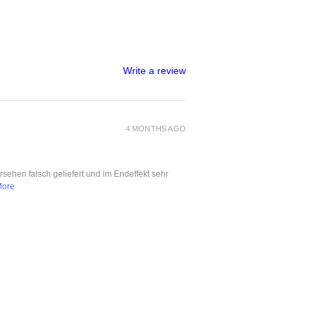
Write a review
4 MONTHS AGO
ersehen falsch geliefert und im Endeffekt sehr
More