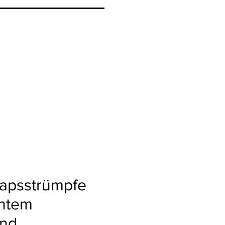
rapsstrümpfe
antem
and