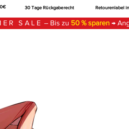
00€
30 Tage Rückgaberecht
Retourenlabel i
ER SALE
– Bis zu
50 % sparen
→ Ang