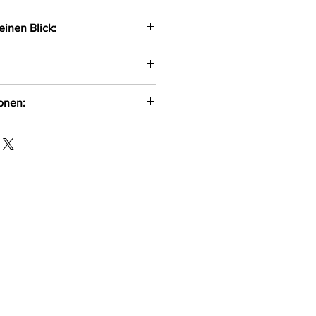
einen Blick:
Strapsstrümpfe
ganter weißer Spitze an den
ionen:
ilikon!
O.O
 10%Elasthan
-354
om