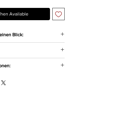
hen Available
einen Blick:
ett aus Stretch-Material und
 Bügel-Cups und verstellbaren
ionen:
en und abnehmbaren
dentenstr. 42 Nordrhein-
ltern
en, Deutschland, 59192
em String
x.de
au
ter, 30%Polyamid