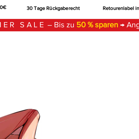
00€
30 Tage Rückgaberecht
Retourenlabel i
ER SALE
– Bis zu
50 % sparen
→ Ang