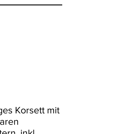
ges Korsett mit
aren
ern, inkl.