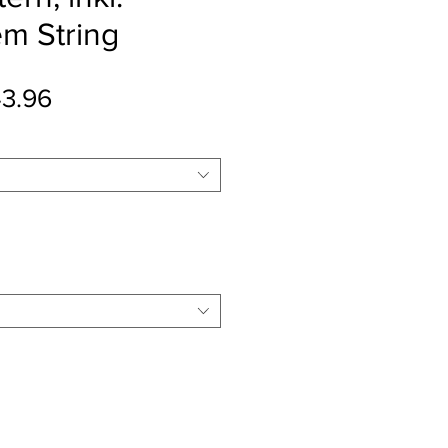
m String
ular Price
Sale Price
3.96