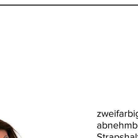
zweifarbi
abnehmb
Strapshalt