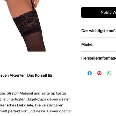
Notify W
Das wichtigste auf 
Exzellentes Kors
Marke:
zarter Spitze
Mit unterlegten
SpaLeXLine
Herstellerinformat
Trägern
Mit verstellbar
SpaLeX GmbH Präsi
Strapsstrumpfha
Westfalen Bergkam
rauen Akzenten: Das Korsett für
Set mit passend
SpaLeXLine@spale
Größe:
S/M, L/XL
ges Stretch-Material und zarte Spitze zu
Farbe:
Schwarz-Gr
Die unterlegten Bügel-Cups geben deinen
Material:
70%Polyes
rerisches Dekolleté. Die verstellbaren
sett perfekt sitzt und deine Kurven optimal