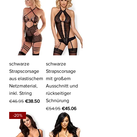
schwarze
schwarze
Strapscorsage
Strapscorsage
aus elastischem
mit großem
Netzmaterial,
Ausschnitt und
inkl. String
rückseitiger
Schnürung
Regular Price
Sale Price
€46.95
€38.50
Regular Price
Sale Price
€54.95
€45.06
-20%