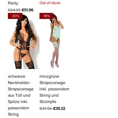
Out of stock
Panty
Regular Price
Sale Price
€64.95
€51.96
-20%
-18%
schwarze
minzgrüne
Neckholder-
Strapscorsage
Strapscorsage
inkl. passendem
aus Tüll und
String und
Spitze inkl.
Strümpfe
passendem
Regular Price
Sale Price
€47.95
€39.32
String