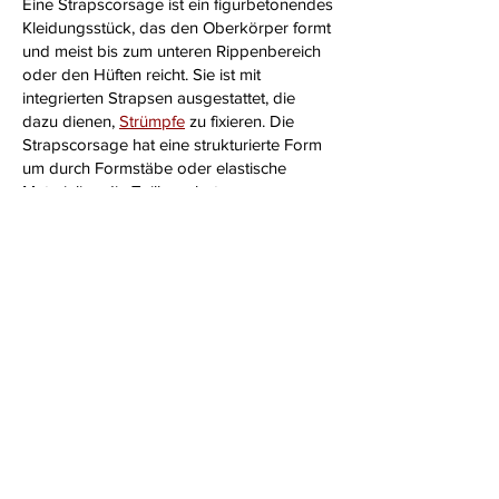
Eine Strapscorsage ist ein figurbetonendes
Kleidungsstück, das den Oberkörper formt
und meist bis zum unteren Rippenbereich
oder den Hüften reicht. Sie ist mit
integrierten Strapsen ausgestattet, die
dazu dienen,
Strümpfe
zu fixieren. Die
Strapscorsage hat eine strukturierte Form
um durch Formstäbe oder elastische
Materialien die Taille zu betonen.
Sie zählt zu den klassischen
Dessous
und
wird gerne für besondere erotische
Momente verwendet.
Im Gegensatz dazu ist ein
Strapshemd
in
seiner Gestaltung flexibler und weniger
formend. Es ist in der Regel ein Oberteil,
das meist den gesamten Oberkörper
bedeckt und in der Taille oder den Hüften
auch etwas länger geschnitten sein kann.
Strapshemden sind oft aus weicheren,
dehnbaren Materialien wie Spitze, Tüll,
oder elastischen Stoffen gefertigt und