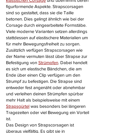
klassischen Corsage
und übernimmt deren
figurformende Aspekte. Strapscorsagen
sind so gestaltet, dass sie die Taille
betonen. Dies gelingt ähnlich wie bei der
Corsage durch eingearbeitete Formstäbe.
Viele moderne Varianten setzen allerdings
stattdessen auf elastischere Materialien um
für mehr Bewegungsfreiheit zu sorgen.
Zusätzlich verfügen Strapscorsagen wie
der Name vermuten lässt über Strapse zur
Befestigung von
Strümpfen
. Dabei handelt
es sich um elastische Bändchen, die am
Ende über einen Clip verfügen um den
Strumpf zu befestigen. Die Strapse sind
entweder fest angenäht oder abnehmbar
und verleihen deinen Strümpfen spürbar
mehr Halt als beispielsweise mit einem
Strapsgürtel
was besonders bei längeren
Tragezeiten oder viel Bewegung ein Vorteil
ist.
Das Design von Strapscorsagen ist
überaus vielfältig. Es gibt sie in