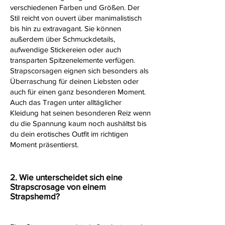
verschiedenen Farben und Größen. Der
Stil reicht von ouvert über manimalistisch
bis hin zu extravagant. Sie können
außerdem über Schmuckdetails,
aufwendige Stickereien oder auch
transparten Spitzenelemente verfügen.
Strapscorsagen eignen sich besonders als
Überraschung für deinen Liebsten oder
auch für einen ganz besonderen Moment.
Auch das Tragen unter alltäglicher
Kleidung hat seinen besonderen Reiz wenn
du die Spannung kaum noch aushältst bis
du dein erotisches Outfit im richtigen
Moment präsentierst.
2. Wie unterscheidet sich eine
Strapscrosage von einem
Strapshemd?