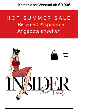
Kostenloser Versand ab 69,00€
HOT SUMMER SALE
– Bis zu
50 % sparen
→
Angebote ansehen