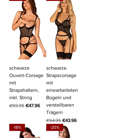
schwarze
schwarze
Ouvert-Corsage
Strapscorsage
mit
mit
Strapshaltern,
einearbeiteten
inkl. String
Bügeln und
verstellbaren
Regular Price
Sale Price
€59.95
€47.96
Trägern
Regular Price
Sale Price
€54.95
€43.96
-18%
-20%