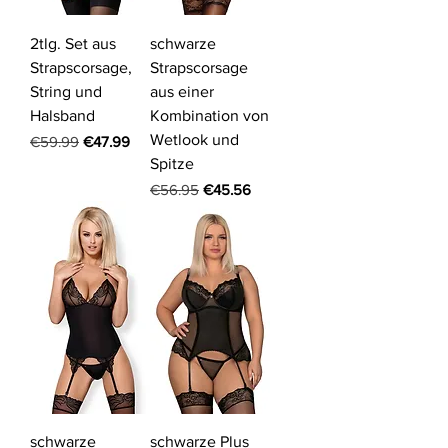
2tlg. Set aus
schwarze
Strapscorsage,
Strapscorsage
String und
aus einer
Halsband
Kombination von
Wetlook und
Regular Price
Sale Price
€59.99
€47.99
Spitze
Regular Price
Sale Price
€56.95
€45.56
schwarze
schwarze Plus