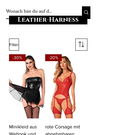
Leather-Harness
Filter
-30%
-20%
Minikleid aus
rote Corsage mit
Wetlook und
abnehmbaren