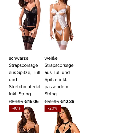
schwarze
weiße
Strapscorsage
Strapscorsage
aus Spitze, Tüll
aus Tüll und
und
Spitze inkl.
Stretchmaterial
passendem
inkl. String
String
Regular Price
Sale Price
Regular Price
Sale Price
€54.95
€45.06
€52.95
€42.36
-18%
-20%