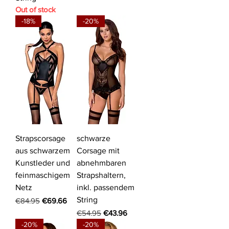
Out of stock
-18%
-20%
Strapscorsage
schwarze
aus schwarzem
Corsage mit
Kunstleder und
abnehmbaren
feinmaschigem
Strapshaltern,
Netz
inkl. passendem
String
Regular Price
Sale Price
€84.95
€69.66
Regular Price
Sale Price
€54.95
€43.96
-20%
-20%