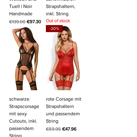
Tuell | Noir
Strapshaltern,
Handmade
inkl. String
Out of stock
Regular Price
Sale Price
€139.00
€97.30
-20%
schwarze
rote Corsage mit
Strapscorsage
Strapshaltern
mit sexy
und passendem
Cutouts, inkl.
String
passendem
Regular Price
Sale Price
€59.95
€47.96
String