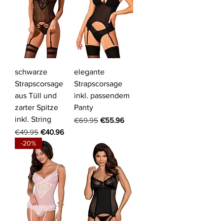
schwarze
elegante
Strapscorsage
Strapscorsage
aus Tüll und
inkl. passendem
zarter Spitze
Panty
inkl. String
Regular Price
Sale Price
€69.95
€55.96
Regular Price
Sale Price
€49.95
€40.96
-20%