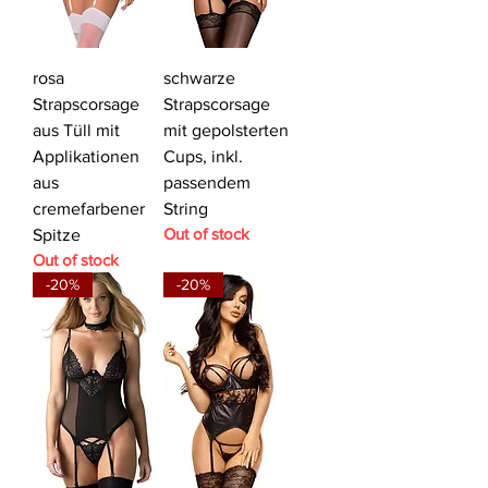
rosa
schwarze
Strapscorsage
Strapscorsage
aus Tüll mit
mit gepolsterten
Applikationen
Cups, inkl.
aus
passendem
cremefarbener
String
Out of stock
Spitze
Out of stock
-20%
-20%