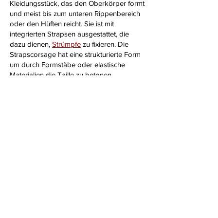
Kleidungsstück, das den Oberkörper formt
und meist bis zum unteren Rippenbereich
oder den Hüften reicht. Sie ist mit
integrierten Strapsen ausgestattet, die
dazu dienen,
Strümpfe
zu fixieren. Die
Strapscorsage hat eine strukturierte Form
um durch Formstäbe oder elastische
Materialien die Taille zu betonen.
Sie zählt zu den klassischen
Dessous
und
wird gerne für besondere erotische
Momente verwendet.
Im Gegensatz dazu ist ein
Strapshemd
in
seiner Gestaltung flexibler und weniger
formend. Es ist in der Regel ein Oberteil,
das meist den gesamten Oberkörper
bedeckt und in der Taille oder den Hüften
auch etwas länger geschnitten sein kann.
Strapshemden sind oft aus weicheren,
dehnbaren Materialien wie Spitze, Tüll,
oder elastischen Stoffen gefertigt und
bieten weniger Struktur als eine