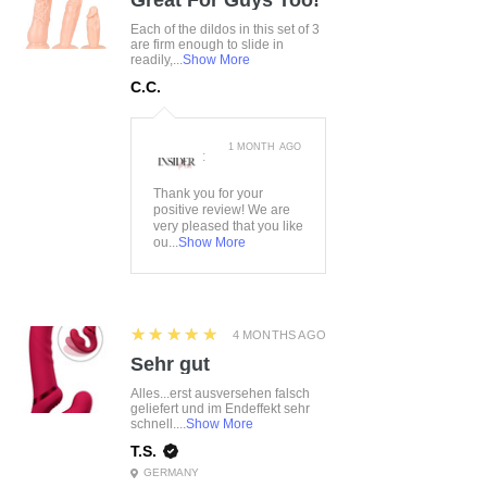
Great For Guys Too!
Each of the dildos in this set of 3
are firm enough to slide in
readily,...
Show More
C.C.
1 MONTH AGO
:
Thank you for your
positive review! We are
very pleased that you like
ou...
Show More
5
★★★★★
4 MONTHS AGO
Sehr gut
Alles...erst ausversehen falsch
geliefert und im Endeffekt sehr
schnell....
Show More
T.S.
GERMANY