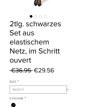
2tlg. schwarzes
Set aus
elastischem
Netz, im Schritt
ouvert
Regular Price
Sale Price
 €36.95 
€29.56
Size:
*
Colour:
*