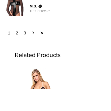
M.S.
BY, GERMANY
1
2
3
Related Products