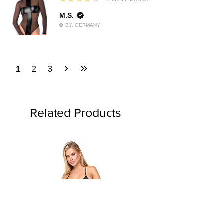
M.S.
BY, GERMANY
1
2
3
Related Products