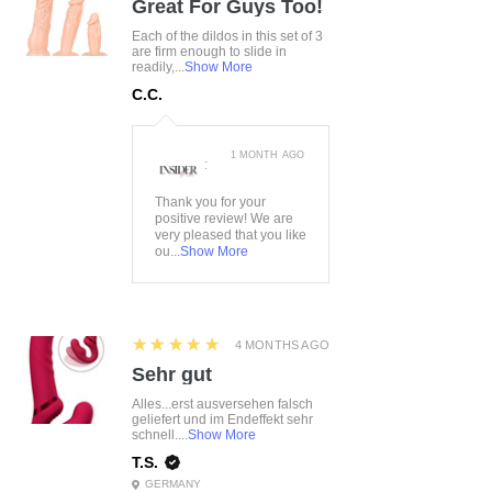
Great For Guys Too!
Each of the dildos in this set of 3
are firm enough to slide in
readily,...
Show More
C.C.
1 MONTH AGO
:
Thank you for your
positive review! We are
very pleased that you like
ou...
Show More
5
★★★★★
4 MONTHS AGO
Sehr gut
Alles...erst ausversehen falsch
geliefert und im Endeffekt sehr
schnell....
Show More
T.S.
GERMANY