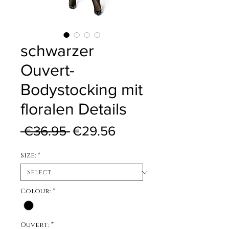
schwarzer
Ouvert-
Bodystocking mit
floralen Details
Regular Price
Sale Price
 €36.95 
€29.56
Size:
*
Colour:
*
Ouvert:
*