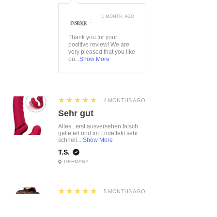
1 MONTH AGO
:
Thank you for your
positive review! We are
very pleased that you like
ou...
Show More
5
★★★★★
4 MONTHS AGO
Sehr gut
Alles...erst ausversehen falsch
geliefert und im Endeffekt sehr
schnell....
Show More
T.S.
GERMANY
5
★★★★★
5 MONTHS AGO
M.S.
BY, GERMANY