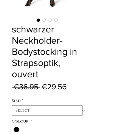
schwarzer
Neckholder-
Bodystocking in
Strapsoptik,
ouvert
Regular Price
Sale Price
 €36.95 
€29.56
Size:
*
Colour:
*