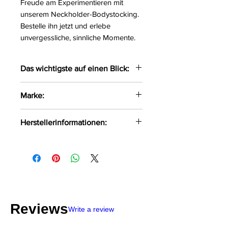
Freude am Experimentieren mit
unserem Neckholder-Bodystocking.
Bestelle ihn jetzt und erlebe
unvergessliche, sinnliche Momente.
Das wichtigste auf einen Blick:
Verführerischer Neckholder-
Marke:
Bodystocking
Mit verschiedenen,
Beauty Night Fashion
Herstellerinformationen:
eingearbeiteten Mustern
versehen
Beauty Night Fashion Jabłoniowa
Im Schritt offen
7 Wręczyca Wielka, Polen, 42-130
Größe:
S/L
info@beautynight.pl
Farbe:
schwarz
Material:
90%Polyamid,
10%Elasthan
Reviews
Write a review