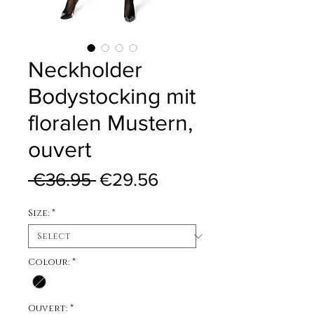
Neckholder
Bodystocking mit
floralen Mustern,
ouvert
Regular Price
Sale Price
 €36.95 
€29.56
Size:
*
Colour:
*
Ouvert:
*