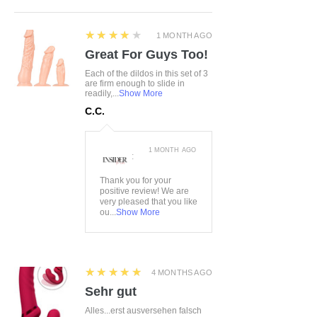
4
★★★★★
1 MONTH AGO
Great For Guys Too!
Each of the dildos in this set of 3
are firm enough to slide in
readily,...
Show More
C.C.
1 MONTH AGO
:
Thank you for your
positive review! We are
very pleased that you like
ou...
Show More
5
★★★★★
4 MONTHS AGO
Sehr gut
Alles...erst ausversehen falsch