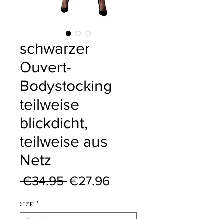
schwarzer
Ouvert-
Bodystocking
teilweise
blickdicht,
teilweise aus
Netz
Regular Price
Sale Price
 €34.95 
€27.96
Size:
*