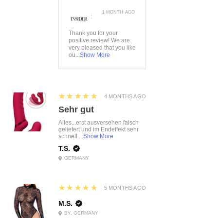
1 MONTH AGO
:
Thank you for your
positive review! We are
very pleased that you like
ou...
Show More
5
★★★★★
4 MONTHS AGO
Sehr gut
Alles...erst ausversehen falsch
geliefert und im Endeffekt sehr
schnell....
Show More
T.S.
GERMANY
5
★★★★★
5 MONTHS AGO
M.S.
BY, GERMANY