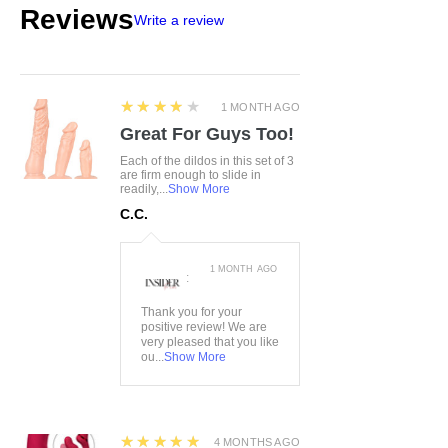
Reviews
Write a review
4
★★★★★
1 MONTH AGO
Great For Guys Too!
Each of the dildos in this set of 3
are firm enough to slide in
readily,...
Show More
C.C.
1 MONTH AGO
:
Thank you for your
positive review! We are
very pleased that you like
ou...
Show More
5
★★★★★
4 MONTHS AGO