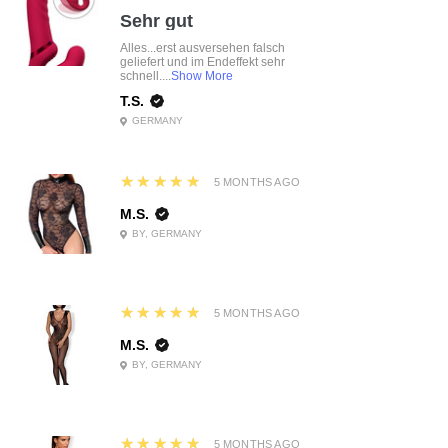
Sehr gut
Alles...erst ausversehen falsch
geliefert und im Endeffekt sehr
schnell....
Show More
T.S.
GERMANY
5
★★★★★
5 MONTHS AGO
M.S.
BY, GERMANY
5
★★★★★
5 MONTHS AGO
M.S.
BY, GERMANY
5
★★★★★
5 MONTHS AGO