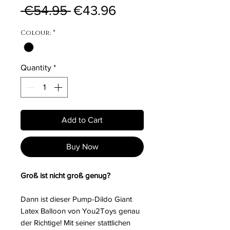
Regular Price
Sale Price
 €54.95 
€43.96
Colour:
*
Quantity
*
Add to Cart
Buy Now
Groß ist nicht groß genug?
Dann ist dieser Pump-Dildo Giant
Latex Balloon von You2Toys genau
der Richtige! Mit seiner stattlichen