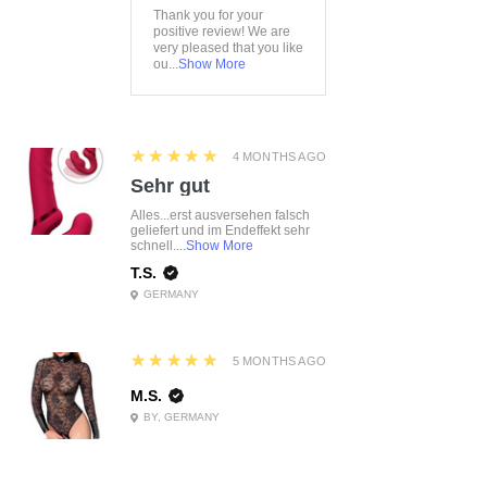
Thank you for your
positive review! We are
very pleased that you like
ou...
Show More
5
★★★★★
4 MONTHS AGO
Sehr gut
Alles...erst ausversehen falsch
geliefert und im Endeffekt sehr
schnell....
Show More
T.S.
GERMANY
5
★★★★★
5 MONTHS AGO
M.S.
BY, GERMANY