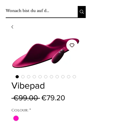
Vibepad
Regular Price
Sale Price
 €99.00 
€79.20
Colour:
*