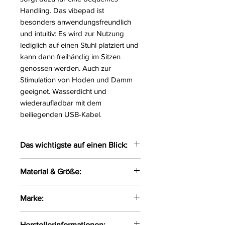
Handling. Das vibepad ist
besonders anwendungsfreundlich
und intuitiv: Es wird zur Nutzung
lediglich auf einen Stuhl platziert und
kann dann freihändig im Sitzen
genossen werden. Auch zur
Stimulation von Hoden und Damm
geeignet. Wasserdicht und
wiederaufladbar mit dem
beiliegenden USB-Kabel.
Das wichtigste auf einen Blick:
Innovatives Vibrokissen zum
Material & Größe:
Draufsetzen
Mit 2 anatomisch geformte
29 cm lang, 20,7 cm breit, 2,9-4,2
Marke:
Stimulationswellen
cm hoch.
Handfreie Stimulation von
Silikon mit PU-Beschichtung.
vibepad
Vagina, Klitoris & Anus
Herstellerinformationen: