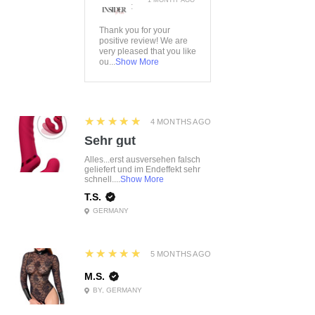
1 MONTH AGO
:
Thank you for your
positive review! We are
very pleased that you like
ou...
Show More
5
★★★★★
4 MONTHS AGO
Sehr gut
Alles...erst ausversehen falsch
geliefert und im Endeffekt sehr
schnell....
Show More
T.S.
GERMANY
5
★★★★★
5 MONTHS AGO
M.S.
BY, GERMANY