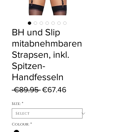
BH und Slip
mitabnehmbaren
Strapsen, inkl.
Spitzen-
Handfesseln
Regular Price
Sale Price
 €89.95 
€67.46
Size:
*
Colour:
*