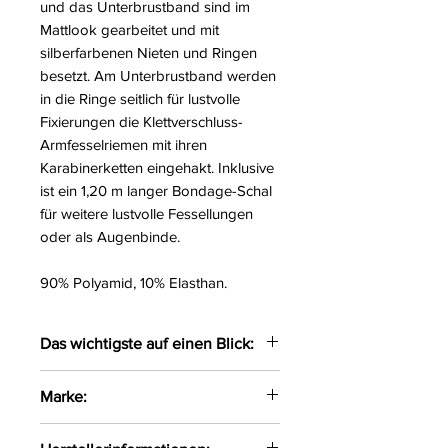
und das Unterbrustband sind im
Mattlook gearbeitet und mit
silberfarbenen Nieten und Ringen
besetzt. Am Unterbrustband werden
in die Ringe seitlich für lustvolle
Fixierungen die Klettverschluss-
Armfesselriemen mit ihren
Karabinerketten eingehakt. Inklusive
ist ein 1,20 m langer Bondage-Schal
für weitere lustvolle Fessellungen
oder als Augenbinde.
90% Polyamid, 10% Elasthan.
Das wichtigste auf einen Blick:
Set: Babydoll, Halsband &
Marke:
Bondage-Schal
Inklusive 2 Armfesseln
Cottelli Bondage