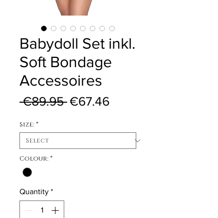
Babydoll Set inkl.
Soft Bondage
Accessoires
Regular Price
Sale Price
 €89.95 
€67.46
Size:
*
Colour:
*
Quantity
*