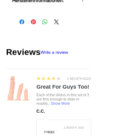
Herstellerinformationen:
Cups zum Öffnen
Powernet und zarte Spitze
OV-Großhandel
DE-24933 Flensburg
info@product-quality.com
Reviews
Write a review
4
★★★★★
1 MONTH AGO
Great For Guys Too!
Each of the dildos in this set of 3
are firm enough to slide in
readily,...
Show More
C.C.
1 MONTH AGO
: