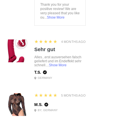
Thank you for your
positive review! We are
very pleased that you like
ou...
Show More
5
★★★★★
4 MONTHS AGO
Sehr gut
Alles...erst ausversehen falsch
geliefert und im Endeffekt sehr
schnell....
Show More
T.S.
GERMANY
5
★★★★★
5 MONTHS AGO
M.S.
BY, GERMANY