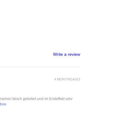
Write a review
4 MONTHS AGO
ersehen falsch geliefert und im Endeffekt sehr
More