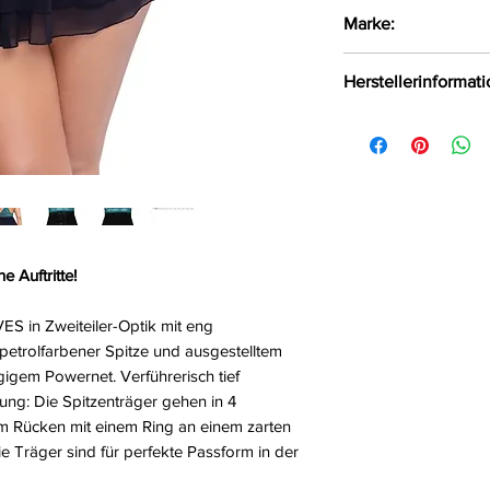
Kurzes Babydoll 
Marke:
Oberteil aus fei
Ausgestellter R
Cottelli Curves
Herstellerinformat
Raffinierte Träg
Elastisch für h
OV-Großhandel
DE-24933 Flensbu
info@product-qual
e Auftritte!
ES in Zweiteiler-Optik mit eng
 petrolfarbener Spitze und ausgestelltem
igem Powernet. Verführerisch tief
ösung: Die Spitzenträger gehen in 4
im Rücken mit einem Ring an einem zarten
e Träger sind für perfekte Passform in der