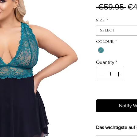
Reg
 €59.95 
€4
Size:
*
Select
Colour:
*
Quantity
*
Out of Stock
Notify W
Das wichtigste auf 