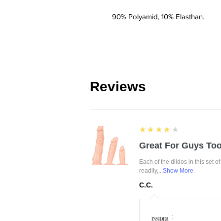
90% Polyamid, 10% Elasthan.
Reviews
4
★★★★★
Great For Guys Too
Each of the dildos in this set o
readily,...
Show More
C.C.
: