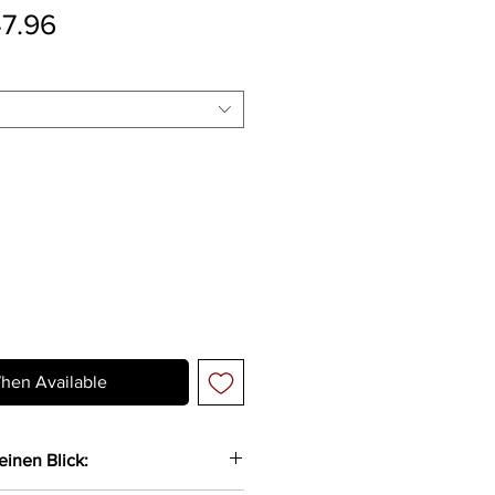
ular Price
Sale Price
7.96
hen Available
einen Blick: