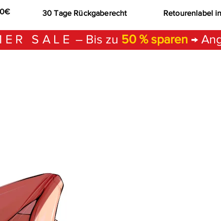
00€
30 Tage Rückgaberecht
Retourenlabel i
ER SALE
– Bis zu
50 % sparen
→ Ang