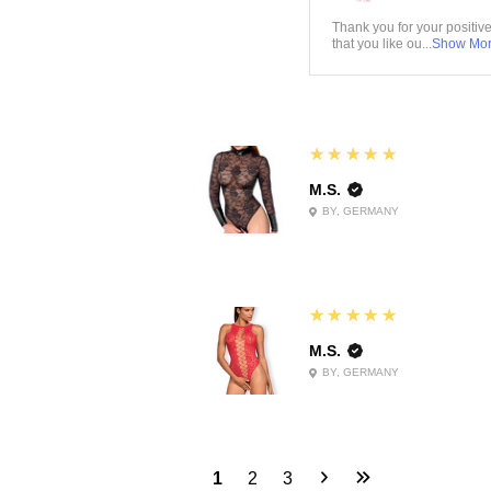
Thank you for your positiv
that you like ou...
Show Mo
5
★★★★★
M.S.
BY, GERMANY
5
★★★★★
M.S.
BY, GERMANY
1
2
3