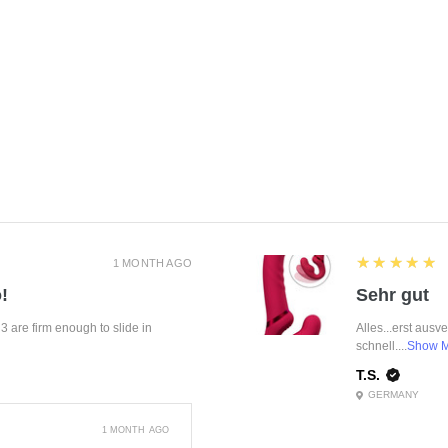
5
★★★★★
1 MONTH AGO
!
Sehr gut
f 3 are firm enough to slide in
Alles...erst ausv
schnell....
Show 
T.S.
GERMANY
1 MONTH AGO