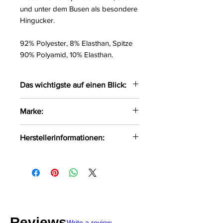
und unter dem Busen als besondere
Hingucker.
92% Polyester, 8% Elasthan, Spitze
90% Polyamid, 10% Elasthan.
Das wichtigste auf einen Blick:
Im Wetlook
Marke:
Mit Spitze am Saum und Busen
Figurbetont
Cottelli Curves
Herstellerinformationen:
OV-Großhandel
DE-24933 Flensburg
info@product-quality.com
Reviews
Write a review