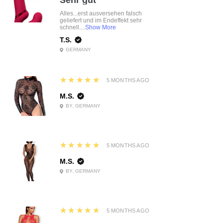
Sehr gut
Alles...erst ausversehen falsch
geliefert und im Endeffekt sehr
schnell....
Show More
T.S.
GERMANY
5
★★★★★
5 MONTHS AGO
M.S.
BY, GERMANY
5
★★★★★
5 MONTHS AGO
M.S.
BY, GERMANY
5
★★★★★
5 MONTHS AGO