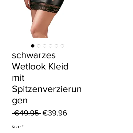
schwarzes
Wetlook Kleid
mit
Spitzenverzierun
gen
Regular Price
Sale Price
 €49.95 
€39.96
Size:
*