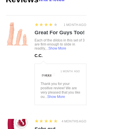
4
★★★★★
1 MONTH AGO
Great For Guys Too!
Each of the dildos in this set of 3
are firm enough to slide in
readily,...
Show More
C.C.
1 MONTH AGO
:
Thank you for your
positive review! We are
very pleased that you like
ou...
Show More
5
★★★★★
4 MONTHS AGO