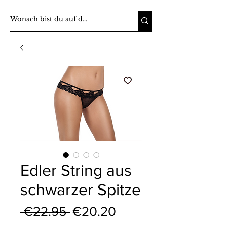
Edler String aus
schwarzer Spitze
Regular Price
Sale Price
 €22.95 
€20.20