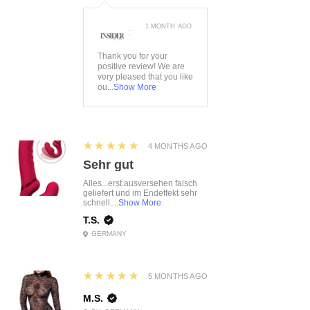
1 MONTH AGO
:
Thank you for your
positive review! We are
very pleased that you like
ou...
Show More
5
★★★★★
4 MONTHS AGO
Sehr gut
Alles...erst ausversehen falsch
geliefert und im Endeffekt sehr
schnell....
Show More
T.S.
GERMANY
5
★★★★★
5 MONTHS AGO
M.S.