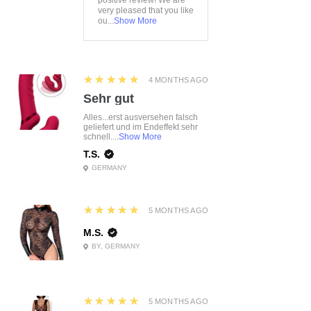
positive review! We are
very pleased that you like
ou...
Show More
5
★★★★★
4 MONTHS AGO
Sehr gut
Alles...erst ausversehen falsch
geliefert und im Endeffekt sehr
schnell....
Show More
T.S.
GERMANY
5
★★★★★
5 MONTHS AGO
M.S.
BY, GERMANY
5
★★★★★
5 MONTHS AGO