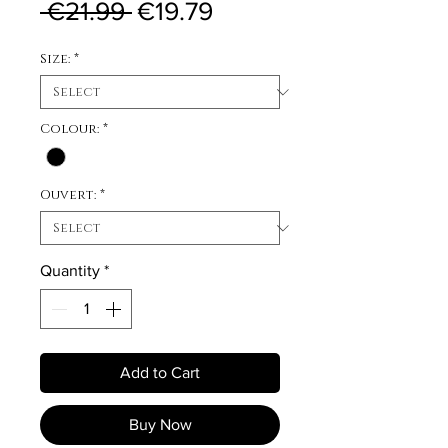
Regular Price
Sale Price
 €21.99 
€19.79
Size:
*
Colour:
*
Ouvert:
*
Quantity
*
Add to Cart
Buy Now