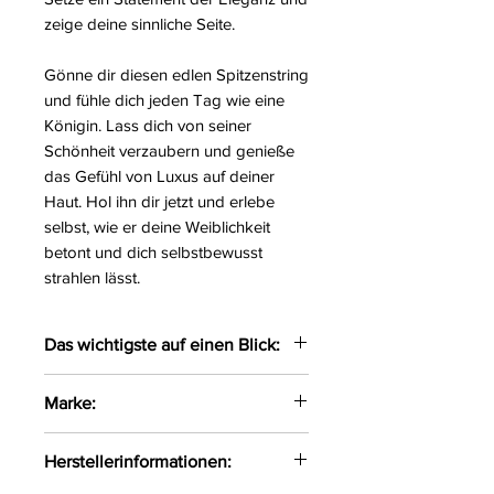
zeige deine sinnliche Seite.
Gönne dir diesen edlen Spitzenstring
und fühle dich jeden Tag wie eine
Königin. Lass dich von seiner
Schönheit verzaubern und genieße
das Gefühl von Luxus auf deiner
Haut. Hol ihn dir jetzt und erlebe
selbst, wie er deine Weiblichkeit
betont und dich selbstbewusst
strahlen lässt.
Das wichtigste auf einen Blick:
Edler Spitzenstring gefertigt
Marke:
aus zarten Materialien
Das weiche Material liegt
Róza
Herstellerinformationen:
angenehmen auf der Haut
Größe:
S, M, L, XL, XXL