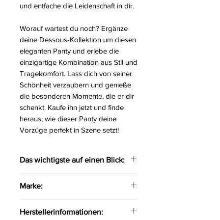
und entfache die Leidenschaft in dir.
Worauf wartest du noch? Ergänze
deine Dessous-Kollektion um diesen
eleganten Panty und erlebe die
einzigartige Kombination aus Stil und
Tragekomfort. Lass dich von seiner
Schönheit verzaubern und genieße
die besonderen Momente, die er dir
schenkt. Kaufe ihn jetzt und finde
heraus, wie dieser Panty deine
Vorzüge perfekt in Szene setzt!
Das wichtigste auf einen Blick:
Eleganter Panty gefertigt aus
Marke:
zarten Materialien
Die abnehmbaren Strapshalter
Obsessive
Herstellerinformationen:
sind individuell einstellbar