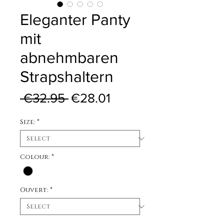
Eleganter Panty
mit
abnehmbaren
Strapshaltern
Regular Price
Sale Price
 €32.95 
€28.01
Size:
*
Colour:
*
Ouvert:
*