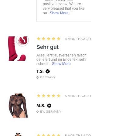
positive review! We are
very pleased that you like
ou...
Show More
5
★★★★★
4 MONTHS AGO
Sehr gut
Alles...erst ausversehen falsch
geliefert und im Endeffekt sehr
schnell....
Show More
T.S.
GERMANY
5
★★★★★
5 MONTHS AGO
M.S.
BY, GERMANY
5
★★★★★
5 MONTHS AGO