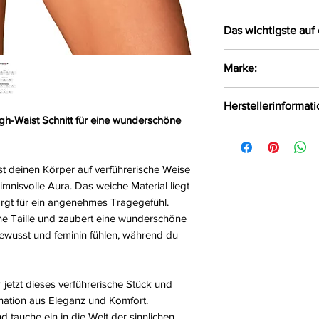
Das wichtigste auf 
Verführerischer 
Marke:
durchscheinend
Das weiche Mate
Obsessive
Herstellerinformat
Haut
High-Waist Schnitt für eine wunderschöne
Größe:
XS/S, M/L, 
AMOCARAT SP. Z 
Farbe:
schwarz
Krolewska Street 1
Material:
90%Polyam
Czaniec, Polen, 43
t deinen Körper auf verführerische Weise
info@obsessive.c
imnisvolle Aura. Das weiche Material liegt
rgt für ein angenehmes Tragegefühl.
ine Taille und zaubert eine wunderschöne
bewusst und feminin fühlen, während du
r jetzt dieses verführerische Stück und
ination aus Eleganz und Komfort.
d tauche ein in die Welt der sinnlichen