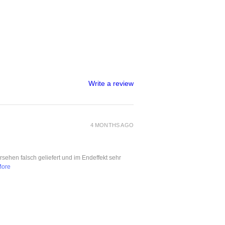
Write a review
4 MONTHS AGO
ersehen falsch geliefert und im Endeffekt sehr
More