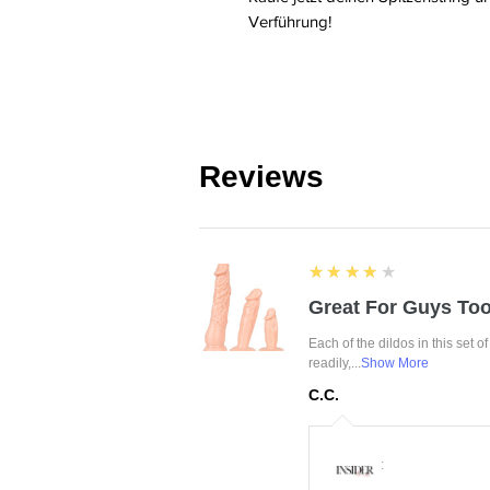
Verführung!
Reviews
4
★★★★★
Great For Guys Too
Each of the dildos in this set o
readily,...
Show More
C.C.
: