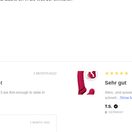
5
★★★★★
1 MONTH AGO
!
Sehr gut
f 3 are firm enough to slide in
Alles...erst ausv
schnell....
Show 
T.S.
GERMANY
1 MONTH AGO