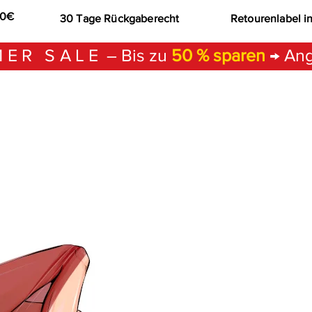
00€
30 Tage Rückgaberecht
Retourenlabel i
ER SALE
– Bis zu
50 % sparen
→ Ang