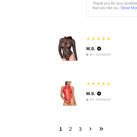
Thank you for your positiv
that you like ou...
Show Mo
5
★★★★★
M.S.
BY, GERMANY
5
★★★★★
M.S.
BY, GERMANY
1
2
3