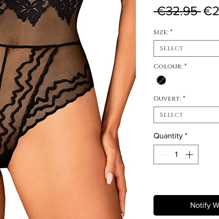
Reg
 €32.95 
€2
Size:
*
Select
Colour:
*
Ouvert:
*
Select
Quantity
*
Out of Stock
Notify W