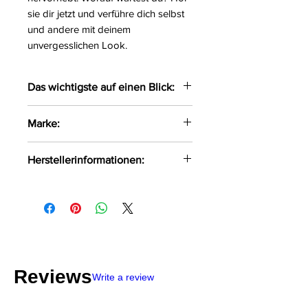
sie dir jetzt und verführe dich selbst
und andere mit deinem
unvergesslichen Look.
Das wichtigste auf einen Blick:
Verführerische High-Waiste
Marke:
Panties gefertigt aus zarter
Spitze
Obsessive
Herstellerinformationen:
Das weiche Material liegt
angenehmen auf der Haut
AMOCARAT SP. Z O.O
Größe:
S/M, L/XL, XXL
Krolewska Street 1
Farbe:
schwarz
Czaniec, Polen, 43-354
Material:
90%Polyamid,
info@obsessive.com
10%Elasthan
Reviews
Write a review