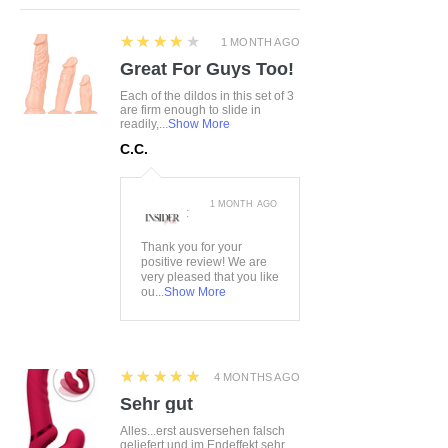
4
★★★★★
1 MONTH AGO
Great For Guys Too!
Each of the dildos in this set of 3
are firm enough to slide in
readily,...
Show More
C.C.
1 MONTH AGO
:
Thank you for your
positive review! We are
very pleased that you like
ou...
Show More
5
★★★★★
4 MONTHS AGO
Sehr gut
Alles...erst ausversehen falsch
geliefert und im Endeffekt sehr