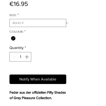
Price
€16.95
Size:
*
Colour:
*
Quantity
*
Out of Stock
Notify When Available
Feder aus der offiziellen Fifty Shades
of Grey Pleasure Collection.