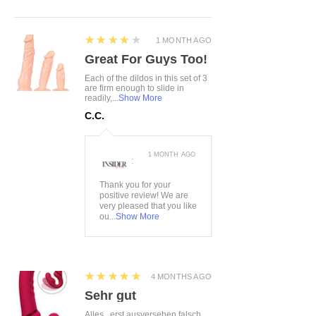
4
★★★★★
1 MONTH AGO
Great For Guys Too!
Each of the dildos in this set of 3
are firm enough to slide in
readily,...
Show More
C.C.
1 MONTH AGO
:
Thank you for your
positive review! We are
very pleased that you like
ou...
Show More
5
★★★★★
4 MONTHS AGO
Sehr gut
Alles...erst ausversehen falsch