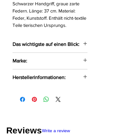
Schwarzer Handgriff, graue zarte
Federn. Länge: 37 cm. Material:
Feder, Kunststoff. Enthält nicht-textile
Teile tierischen Ursprungs.
Das wichtigste auf einen Blick:
Flexibler Federstab
Marke:
Für kitzelige Vorspiele
Fifty Shades of Grey
Herstellerinformationen:
WOW Tech Europe GmbH
Hermann-Blankenstein-Str. 5
10249 Berlin
care@womanizer.com
Reviews
Write a review