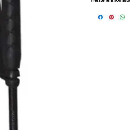
Herstellerinformat
65 cm lang
OV-Großhandel
DE-24933 Flensbu
info@product-qual