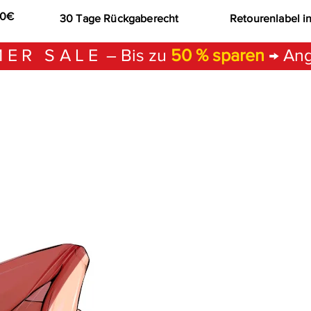
00€
30 Tage Rückgaberecht
Retourenlabel i
ER SALE
– Bis zu
50 % sparen
→ Ang