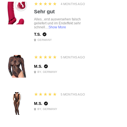
5
★★★★★
4 MONTHS AGO
Sehr gut
Alles...erst ausversehen falsch
geliefert und im Endeffekt sehr
schnell....
Show More
T.S.
GERMANY
5
★★★★★
5 MONTHS AGO
M.S.
BY, GERMANY
5
★★★★★
5 MONTHS AGO
M.S.
BY, GERMANY