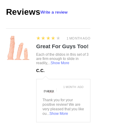
Reviews
Write a review
4
★★★★★
1 MONTH AGO
Great For Guys Too!
Each of the dildos in this set of 3
are firm enough to slide in
readily,...
Show More
C.C.
1 MONTH AGO
:
Thank you for your
positive review! We are
very pleased that you like
ou...
Show More