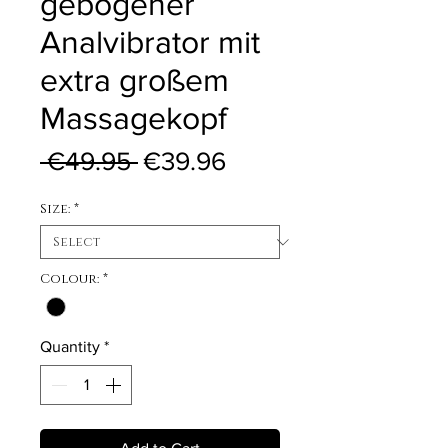
gebogener
Analvibrator mit
extra großem
Massagekopf
Regular Price
Sale Price
 €49.95 
€39.96
Size:
*
Colour:
*
Quantity
*