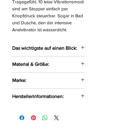
Tragegefühl. 10 leise Vibrationsmodi
sind am Stopper einfach per
Knopfdruck steuerbar. Sogar in Bad
und Dusche, den der intensive
Analvibrator ist wasserdicht.
Das wichtigste auf einen Blick:
Ideal gebogener Analvibrator
Material & Größe:
Extragroßer Massagekopf für
Prostata
Gesamtlänge 10,5 cm
Marke:
Breiter analsicherer Stopper
Einführlänge 9,5 cm
Silikon mit seidig softer
Ø 2,3 cm–4,3 cm
Anos
Oberfläche
Herstellerinformationen:
Gewicht 106 g
Wasserdicht
Silikon, PU, ABS
OV-Großhandel
Wiederaufladbar – inklusive
DE-24933 Flensburg
USB-Ladekabel
info@product-quality.com