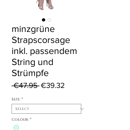
minzgrüne
Strapscorsage
inkl. passendem
String und
Strümpfe
Regular Price
Sale Price
 €47.95 
€39.32
Size:
*
Colour:
*