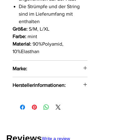
Die Strümpfe und der String
sind im Lieferumfang mit
enthalten
Größe:
S/M, L/XL
Farbe:
mint
Material:
90%Polyamid,
10%Elasthan
Marke:
LivCo Corsetti Fashion
Herstellerinformationen:
LivCo Corsetti Fashion Wenedów
1 A Koszalin, Polen, 75-847
info@livcocorsetti.eu
Reviews
Write a review