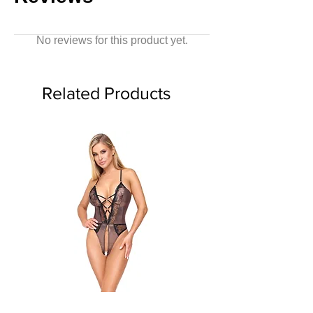
No reviews for this product yet.
Related Products
Glamouröser Riobody mit
Ouvert-Set mit Hebe-BH