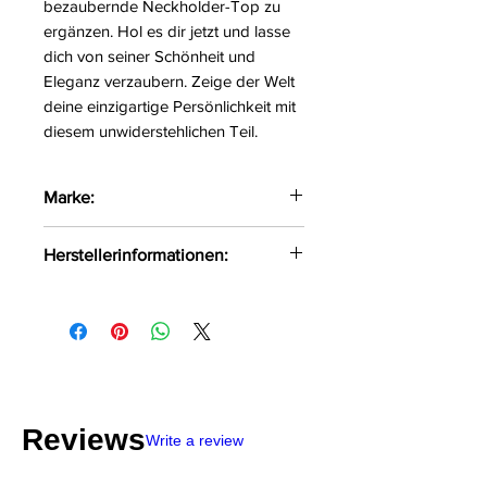
bezaubernde Neckholder-Top zu
ergänzen. Hol es dir jetzt und lasse
dich von seiner Schönheit und
Eleganz verzaubern. Zeige der Welt
deine einzigartige Persönlichkeit mit
diesem unwiderstehlichen Teil.
Marke:
Róza
Herstellerinformationen:
P.P.U.H.Róża Dorota Różycka
Grądy 5 Działoszyn, Polen, 98-
355 export@roza-bielizna.pl
Reviews
Write a review