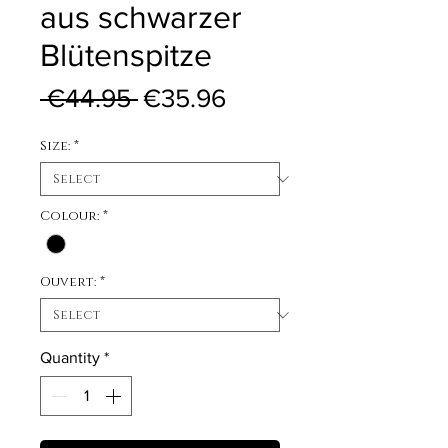
aus schwarzer
Blütenspitze
Regular Price
Sale Price
 €44.95 
€35.96
Size:
*
Colour:
*
Ouvert:
*
Quantity
*