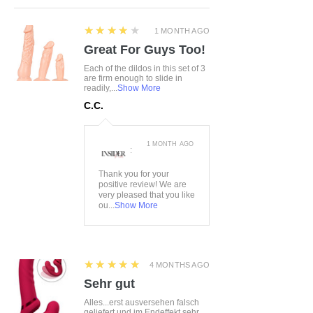
4
★★★★★
1 MONTH AGO
Great For Guys Too!
Each of the dildos in this set of 3
are firm enough to slide in
readily,...
Show More
C.C.
1 MONTH AGO
:
Thank you for your
positive review! We are
very pleased that you like
ou...
Show More
5
★★★★★
4 MONTHS AGO
Sehr gut
Alles...erst ausversehen falsch
geliefert und im Endeffekt sehr