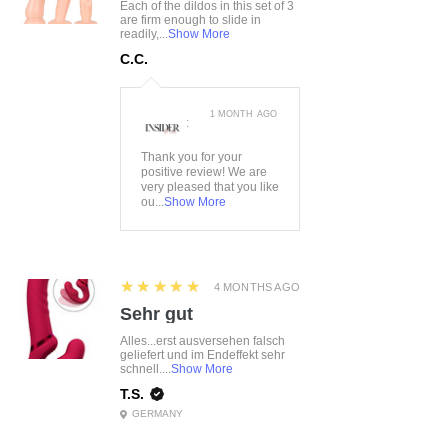
Each of the dildos in this set of 3
are firm enough to slide in
readily,...
Show More
C.C.
1 MONTH AGO
:
Thank you for your
positive review! We are
very pleased that you like
ou...
Show More
5
★★★★★
4 MONTHS AGO
Sehr gut
Alles...erst ausversehen falsch
geliefert und im Endeffekt sehr
schnell....
Show More
T.S.
GERMANY