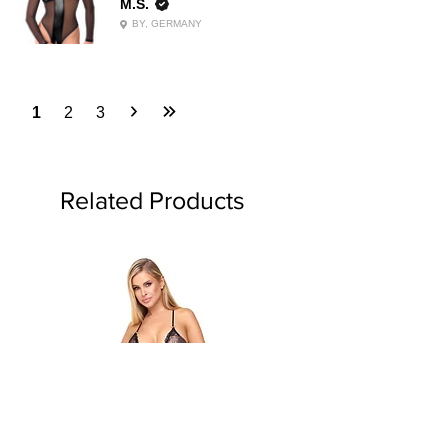
M.S.
BY, GERMANY
1
2
3
Related Products