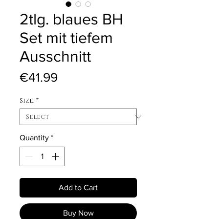
2tlg. blaues BH
Set mit tiefem
Ausschnitt
Price
€41.99
Size:
*
Quantity
*
Add to Cart
Buy Now