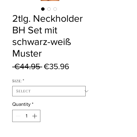
2tlg. Neckholder
BH Set mit
schwarz-weiß
Muster
Regular Price
Sale Price
 €44.95 
€35.96
Size:
*
Quantity
*
Out of Stock