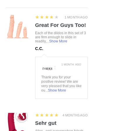
10%Elasthan
4
★★★★★
1 MONTH AGO
Great For Guys Too!
Each of the dildos in this set of 3
are firm enough to slide in
readily,...
Show More
C.C.
1 MONTH AGO
:
Thank you for your
positive review! We are
very pleased that you like
ou...
Show More
5
★★★★★
4 MONTHS AGO
Sehr gut