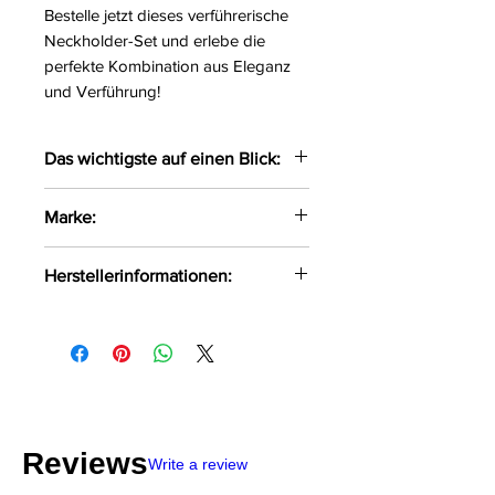
Bestelle jetzt dieses verführerische
Neckholder-Set und erlebe die
perfekte Kombination aus Eleganz
und Verführung!
Das wichtigste auf einen Blick:
Bezauberndes 2-teiliges
Marke:
Neckholder-Set
Mit verstellbaren Trägern sowie
Obsessive
Herstellerinformationen:
weiteren verstellbaren
Riemchen
AMOCARAT SP. Z O.O
Das weiche Material liegt
Krolewska Street 1
angenehmen auf der Haut
Czaniec, Polen, 43-354
Dazu ein passender String
info@obsessive.com
Größe:
S/M, L/XL
Reviews
Write a review
Farbe:
schwarz-weiß
Material:
90%Polyamid,