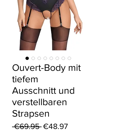
Ouvert-Body mit
tiefem
Ausschnitt und
verstellbaren
Strapsen
Regular Price
Sale Price
 €69.95 
€48.97