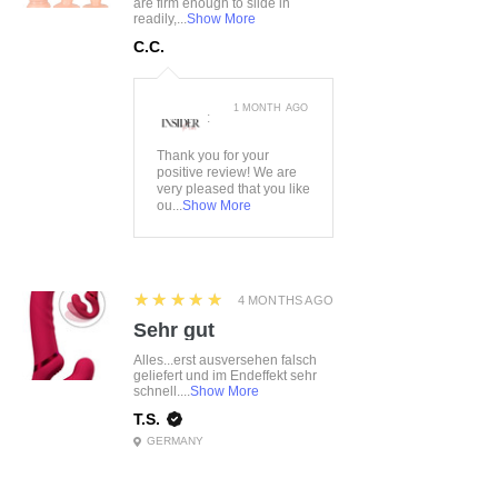
are firm enough to slide in
readily,...
Show More
C.C.
1 MONTH AGO
:
Thank you for your
positive review! We are
very pleased that you like
ou...
Show More
5
★★★★★
4 MONTHS AGO
Sehr gut
Alles...erst ausversehen falsch
geliefert und im Endeffekt sehr
schnell....
Show More
T.S.
GERMANY