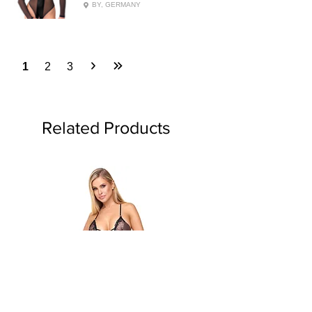
BY, GERMANY
1
2
3
Related Products