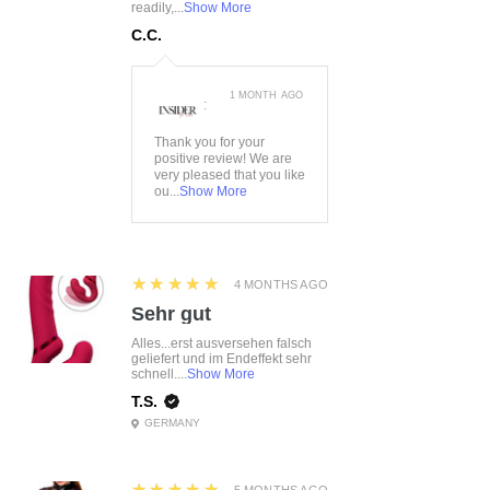
readily,...
Show More
C.C.
1 MONTH AGO
:
Thank you for your
positive review! We are
very pleased that you like
ou...
Show More
5
★★★★★
4 MONTHS AGO
Sehr gut
Alles...erst ausversehen falsch
geliefert und im Endeffekt sehr
schnell....
Show More
T.S.
GERMANY
5
★★★★★