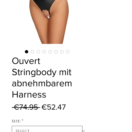
Ouvert
Stringbody mit
abnehmbarem
Harness
Regular Price
Sale Price
 €74.95 
€52.47
Size:
*