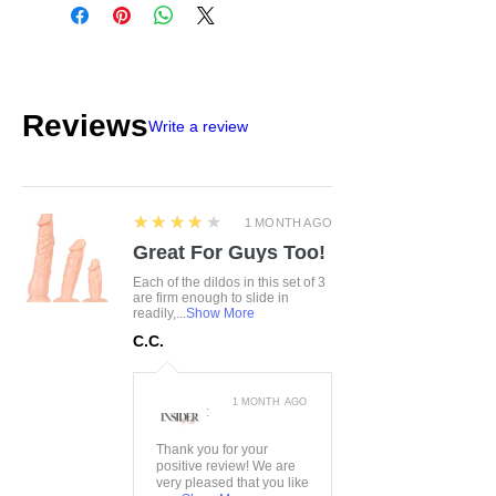
Siemońska 11 Będzin, Polen, 42-
500 kontakt@passion.pl
Reviews
Write a review
4
★★★★★
1 MONTH AGO
Great For Guys Too!
Each of the dildos in this set of 3
are firm enough to slide in
readily,...
Show More
C.C.
1 MONTH AGO
:
Thank you for your
positive review! We are
very pleased that you like