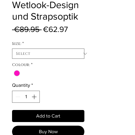
Wetlook-Design
und Strapsoptik
Regular Price
Sale Price
 €89.95 
€62.97
Size:
*
Colour:
*
Quantity
*
Add to Cart
Buy Now