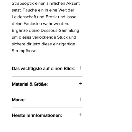
Strapsoptik einen sinnlichen Akzent
setzt. Tauche ein in eine Welt der
Leidenschaft und Erotik und lasse
deine Fantasien wahr werden.
Ergänze deine Dessous-Sammlung
um dieses verlockende Stück und
sichere dir jetzt diese einzigartige
Strumpfhose.
Das wichtigste auf einen Blick:
Verführerische Ouvert-
Material & Größe:
Strumpfhose gefertigt aus
glänzendem Material
Größe:
S, M, L, XL
Marke:
Das Material liegt angenehmen
Material:
76%Polyamid,
auf der Haut
24%Elasthan
Avanua
Die Kurven werden durch
Herstellerinformationen:
einen optimalen Schnitt
FHU MATAR Jarosław Gryla Ul.
gekonnt in Szene gesetzt