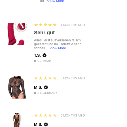
ou...
Show More
5
★★★★★
4 MONTHS AGO
Sehr gut
Alles...erst ausversehen falsch
geliefert und im Endeffekt sehr
schnell....
Show More
T.S.
GERMANY
5
★★★★★
5 MONTHS AGO
M.S.
BY, GERMANY
5
★★★★★
5 MONTHS AGO
M.S.