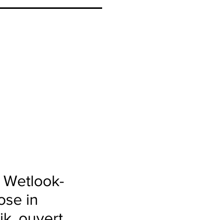
 Wetlook-
ose in
ik, ouvert