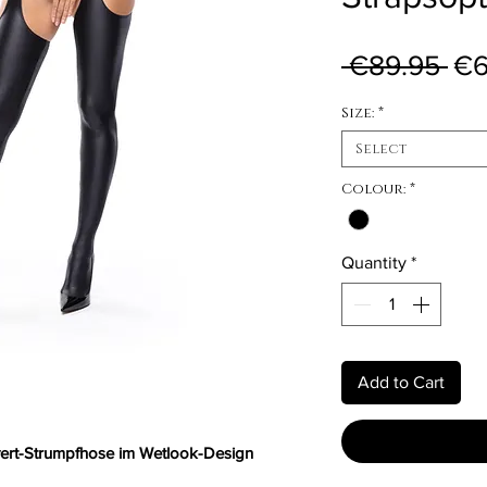
Reg
 €89.95 
€6
Size:
*
Select
Colour:
*
Quantity
*
Add to Cart
ert-Strumpfhose im Wetlook-Design