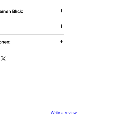
einen Blick:
Ouvert-Strumpfhose gefertigt
 Material
egt angenehmen auf der Haut
ionen:
den durch einen optimalen
 in Szene gesetzt
w Gryla Ul. Siemońska 11
500 kontakt@passion.pl
id, 24%Elasthan
Write a review