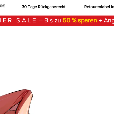
00€
30 Tage Rückgaberecht
Retourenlabel i
ER SALE
– Bis zu
50 % sparen
→ Ang