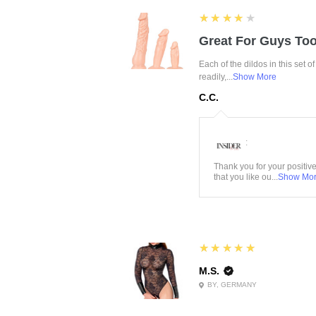
4
★★★★★
Great For Guys Too
Each of the dildos in this set o
readily,...
Show More
C.C.
:
Thank you for your positiv
that you like ou...
Show Mo
5
★★★★★
M.S.
BY, GERMANY