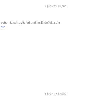
4 MONTHS AGO
ersehen falsch geliefert und im Endeffekt sehr
More
5 MONTHS AGO