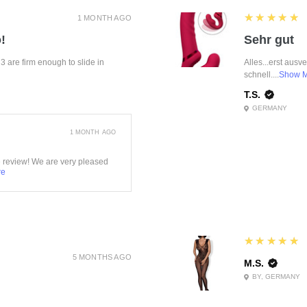
5
★★★★★
1 MONTH AGO
!
Sehr gut
f 3 are firm enough to slide in
Alles...erst ausv
schnell....
Show 
T.S.
GERMANY
1 MONTH AGO
e review! We are very pleased
re
5
★★★★★
5 MONTHS AGO
M.S.
BY, GERMANY