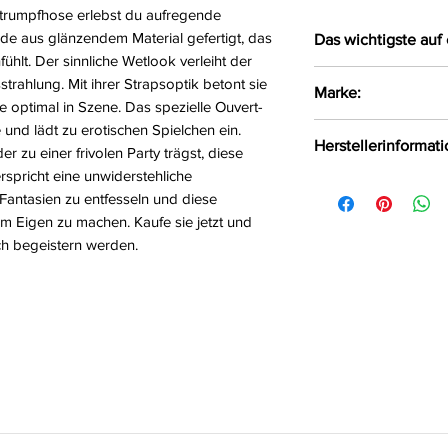
Strumpfhose erlebst du aufregende
e aus glänzendem Material gefertigt, das
Das wichtigste auf 
hlt. Der sinnliche Wetlook verleiht der
Verführerische 
rahlung. Mit ihrer Strapsoptik betont sie
Marke:
aus glänzendem
e optimal in Szene. Das spezielle Ouvert-
Das Material li
 und lädt zu erotischen Spielchen ein.
Avanua
Herstellerinformat
Die Kurven wer
r zu einer frivolen Party trägst, diese
Schnitt gekonnt
spricht eine unwiderstehliche
FHU MATAR Jarosła
Größe:
S, M, L, XL
 Fantasien zu entfesseln und diese
Będzin, Polen, 42-
 Eigen zu machen. Kaufe sie jetzt und
Farbe:
schwarz
ich begeistern werden.
Material:
76%Polyam