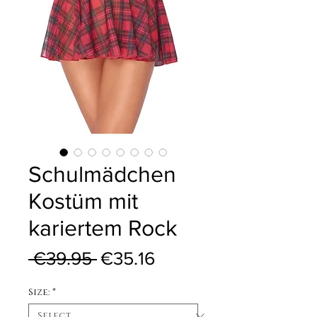
Schulmädchen
Kostüm mit
kariertem Rock
Regular Price
Sale Price
 €39.95 
€35.16
Size:
*