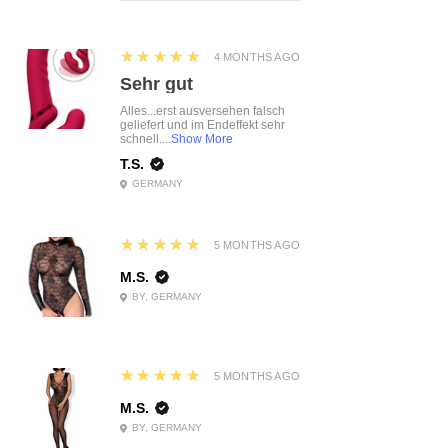
5
★★★★★
4 MONTHS AGO
Sehr gut
Alles...erst ausversehen falsch
geliefert und im Endeffekt sehr
schnell....
Show More
T.S.
GERMANY
5
★★★★★
5 MONTHS AGO
M.S.
BY, GERMANY
5
★★★★★
5 MONTHS AGO
M.S.
BY, GERMANY