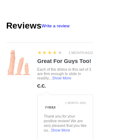
Karo-Halsband mit Strassherz-
Anhänger
Halsband mit Klettverschluss
Reviews
Write a review
Weich & elastisch für hohen
Tragekomfort
4
★★★★★
1 MONTH AGO
Great For Guys Too!
Each of the dildos in this set of 3
are firm enough to slide in
readily,...
Show More
C.C.
1 MONTH AGO
:
Thank you for your
positive review! We are
very pleased that you like
ou...
Show More