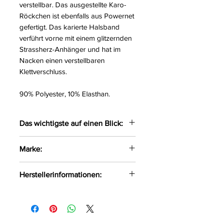
verstellbar. Das ausgestellte Karo-
Röckchen ist ebenfalls aus Powernet
gefertigt. Das karierte Halsband
verführt vorne mit einem glitzernden
Strassherz-Anhänger und hat im
Nacken einen verstellbaren
Klettverschluss.
90% Polyester, 10% Elasthan.
Das wichtigste auf einen Blick:
Kleidchen & Halsband im Set
Marke:
Leicht transparent aus Spitze &
Powernet
Cottelli Costumes
Herstellerinformationen:
Mit roten Schleifchen verziert
Kurzes ausgestelltes Karo-
OV-Großhandel
Röckchen
DE-24933 Flensburg
Karo-Träger verstellbar
info@product-quality.com