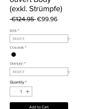
(exkl. Strümpfe)
Regular Price
Sale Price
 €124.95 
€99.96
Size:
*
Colour:
*
Ouvert:
*
Quantity
*
Add to Cart