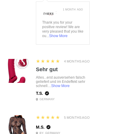
1 MONTH AGO
:
Thank you for your
positive review! We are
very pleased that you like
ou...
Show More
5
★★★★★
4 MONTHS AGO
Sehr gut
Alles...erst ausversehen falsch
geliefert und im Endeffekt sehr
schnell....
Show More
T.S.
GERMANY
5
★★★★★
5 MONTHS AGO
M.S.
BY, GERMANY