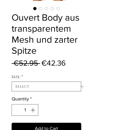
Ouvert Body aus
transparentem
Mesh und zarter
Spitze
Regular Price
Sale Price
 €52.95 
€42.36
Size:
*
Quantity
*
Add to Cart