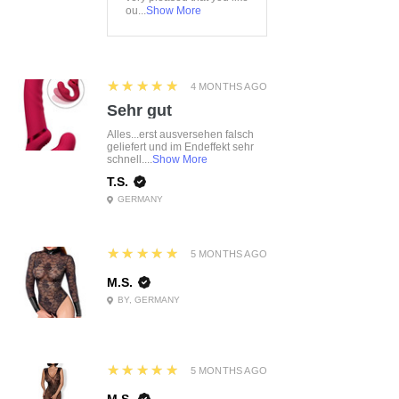
ou...
Show More
5
★★★★★
4 MONTHS AGO
Sehr gut
Alles...erst ausversehen falsch
geliefert und im Endeffekt sehr
schnell....
Show More
T.S.
GERMANY
5
★★★★★
5 MONTHS AGO
M.S.
BY, GERMANY
5
★★★★★
5 MONTHS AGO