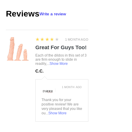
Reviews
Write a review
4
★★★★★
1 MONTH AGO
Great For Guys Too!
Each of the dildos in this set of 3
are firm enough to slide in
readily,...
Show More
C.C.
1 MONTH AGO
:
Thank you for your
positive review! We are
very pleased that you like
ou...
Show More