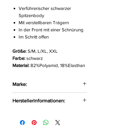
Verführerischer schwarzer
Spitzenbody
Mit verstellbaren Trägern
In der Front mit einer Schnürung
Im Schritt offen
Größe:
S/M, L/XL, XXL
Farbe:
schwarz
Material:
82%Polyamid, 18%Elasthan
Marke:
Obsessive
Herstellerinformationen:
AMOCARAT SP. Z O.O
Krolewska Street 1
Czaniec, Polen, 43-354
info@obsessive.com