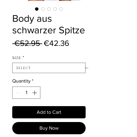
Body aus
schwarzer Spitze
Regular Price
Sale Price
 €52.95 
€42.36
Size:
*
Quantity
*
Add to Cart
Buy Now