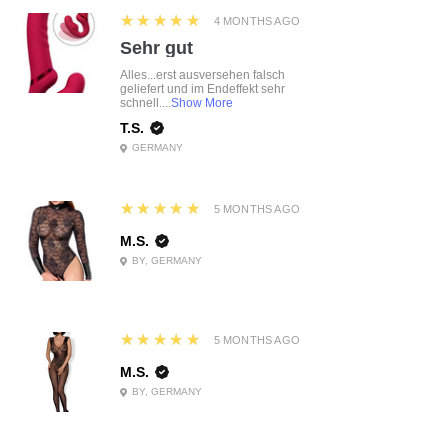
5
★★★★★
4 MONTHS AGO
Sehr gut
Alles...erst ausversehen falsch
geliefert und im Endeffekt sehr
schnell....
Show More
T.S.
GERMANY
5
★★★★★
5 MONTHS AGO
M.S.
BY, GERMANY
5
★★★★★
5 MONTHS AGO
M.S.
BY, GERMANY