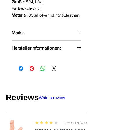
Größe:
S/M, L/XL
Farbe:
schwarz
Material:
85%Polyamid, 15%Elasthan
Marke:
Obsessive
Herstellerinformationen:
AMOCARAT SP. Z O.O
Krolewska Street 1
Czaniec, Polen, 43-354
info@obsessive.com
Reviews
Write a review
4
★★★★★
1 MONTH AGO