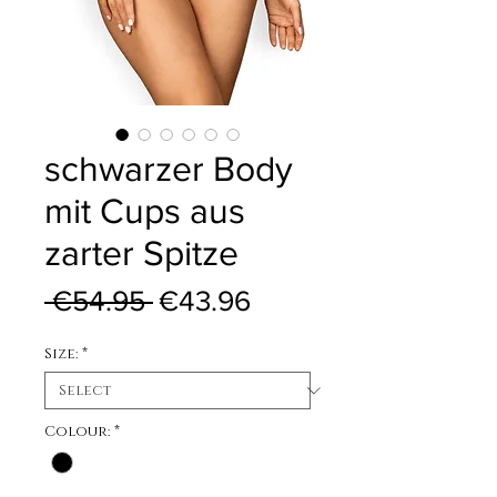
schwarzer Body
mit Cups aus
zarter Spitze
Regular Price
Sale Price
 €54.95 
€43.96
Size:
*
Colour:
*