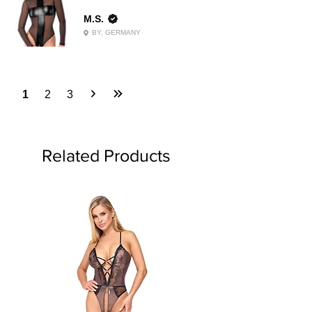
M.S.
BY, GERMANY
1
2
3
Related Products