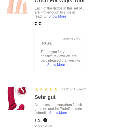
Great For Guys Too!
Each of the dildos in this set of 3
are firm enough to slide in
readily,...
Show More
C.C.
1 MONTH AGO
:
Thank you for your
positive review! We are
very pleased that you like
ou...
Show More
5
★★★★★
4 MONTHS AGO
Sehr gut
Alles...erst ausversehen falsch
geliefert und im Endeffekt sehr
schnell....
Show More
T.S.
GERMANY