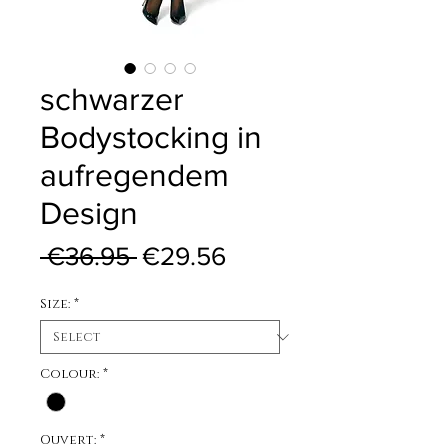
schwarzer
Bodystocking in
aufregendem
Design
Regular Price
Sale Price
 €36.95 
€29.56
Size:
*
Colour:
*
Ouvert:
*