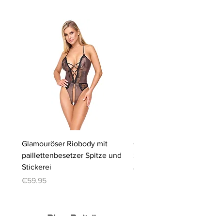
Glamouröser Riobody mit
Ouvert-Set mit Hebe-BH
paillettenbesetzer Spitze und
Slip | Cottelli LINGERIE
Stickerei
Price
€64.95
Price
€59.95