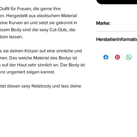
utfit für Frauen, die gerne ihre
n. Hergestellt aus elastischem Material
eine Kurven an und setzt sie gekonnt in
Marke:
sem Body sind die sexy Cut-Outs, die
Passion
tzen lassen.
Herstellerinformat
ss sie deinen Körper auf eine sinnliche und
FHU MATAR Jarosł
nen. Das weiche Material des Bodys ist
Ul. Siemońska 11
auf der Haut sehr sinnlich an. Der Body ist
Będzin, Polen, 42
anz ungeniert zeigen kannst.
kontakt@passion.p
etzt diesen sexy Netzbody und lass deine