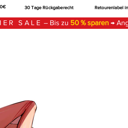
00€
30 Tage Rückgaberecht
Retourenlabel i
ER SALE
– Bis zu
50 % sparen
→ Ang