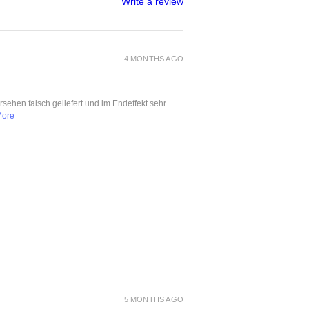
Write a review
4 MONTHS AGO
ersehen falsch geliefert und im Endeffekt sehr
More
5 MONTHS AGO