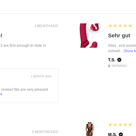
5
★★★★★
1 MONTH AGO
!
Sehr gut
f 3 are firm enough to slide in
Alles...erst ausv
schnell....
Show 
T.S.
GERMANY
1 MONTH AGO
e review! We are very pleased
re
5
★★★★★
5 MONTHS AGO
M.S.