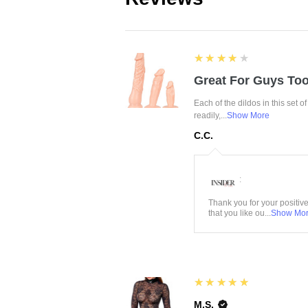
4
★★★★★
Great For Guys Too
Each of the dildos in this set o
readily,...
Show More
C.C.
:
Thank you for your positiv
that you like ou...
Show Mo
5
★★★★★
M.S.