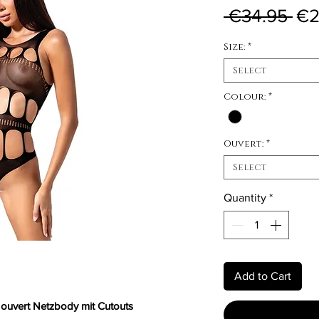
Reg
 €34.95 
€2
Size:
*
Select
Colour:
*
Ouvert:
*
Select
Quantity
*
Add to Cart
 ouvert Netzbody mit Cutouts