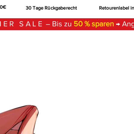
00€
30 Tage Rückgaberecht
Retourenlabel i
ER SALE
– Bis zu
50 % sparen
→ Ang