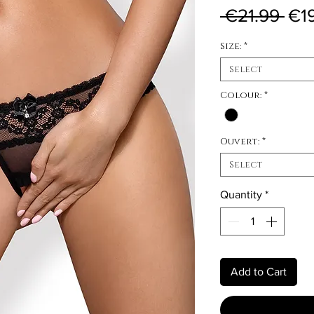
Reg
 €21.99 
€1
Size:
*
Select
Colour:
*
Ouvert:
*
Select
Quantity
*
Add to Cart