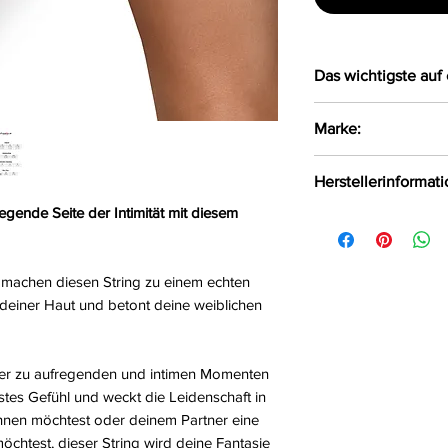
Das wichtigste auf 
Bezaubernder Str
Marke:
Im Schritt offen
Größe:
S/M, L/XL
Obsessive
Herstellerinformat
Farbe:
schwarz
Material:
94%Polyam
regende Seite der Intimität mit diesem
AMOCARAT SP. Z 
Krolewska Street 1
Czaniec, Polen, 43
 machen diesen String zu einem echten
info@obsessive.c
 deiner Haut und betont deine weiblichen
ädt er zu aufregenden und intimen Momenten
usstes Gefühl und weckt die Leidenschaft in
öhnen möchtest oder deinem Partner eine
öchtest, dieser String wird deine Fantasie