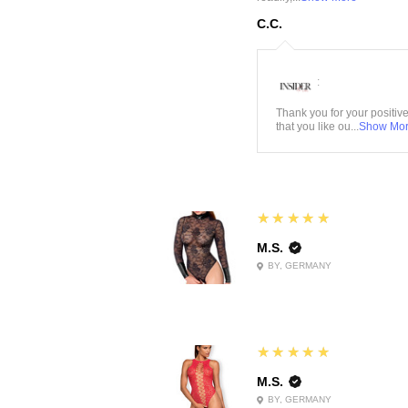
C.C.
:
Thank you for your positiv
that you like ou...
Show Mo
5
★★★★★
M.S.
BY, GERMANY
5
★★★★★
M.S.
BY, GERMANY