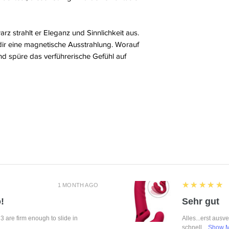
rz strahlt er Eleganz und Sinnlichkeit aus.
t dir eine magnetische Ausstrahlung. Worauf
nd spüre das verführerische Gefühl auf
5
★★★★★
1 MONTH AGO
!
Sehr gut
f 3 are firm enough to slide in
Alles...erst ausv
schnell....
Show 