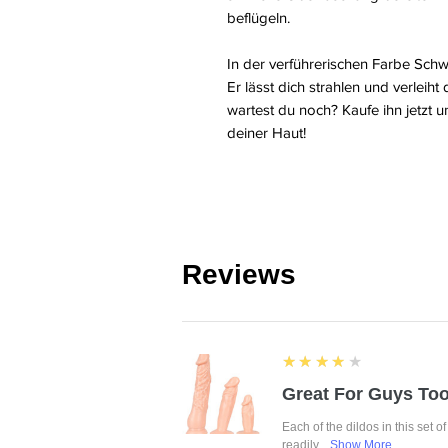
beflügeln.
In der verführerischen Farbe Schwa
Er lässt dich strahlen und verleih
wartest du noch? Kaufe ihn jetzt u
deiner Haut!
Reviews
4
★★★★★
Great For Guys Too
Each of the dildos in this set o
readily,...
Show More