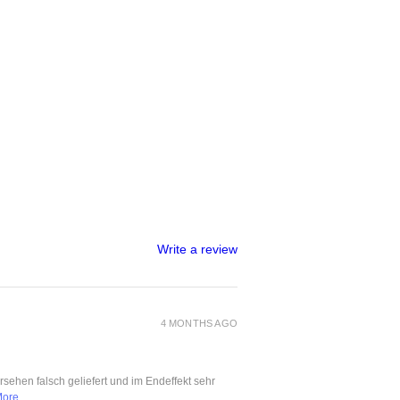
Write a review
4 MONTHS AGO
ersehen falsch geliefert und im Endeffekt sehr
More