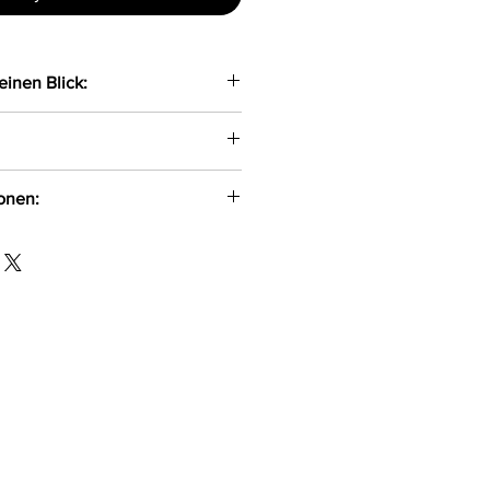
einen Blick:
ing gefertigt aus zarter Spitze
ionen:
id, 6%Elasthan
O.O
-354
om