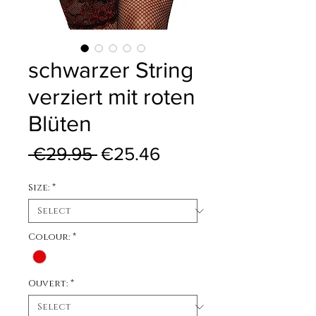
schwarzer String
verziert mit roten
Blüten
Regular Price
Sale Price
 €29.95 
€25.46
Size:
*
Colour:
*
Ouvert:
*