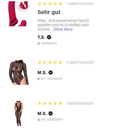
5
★★★★★
4 MONTHS AGO
Sehr gut
Alles...erst ausversehen falsch
geliefert und im Endeffekt sehr
schnell....
Show More
T.S.
GERMANY
5
★★★★★
5 MONTHS AGO
M.S.
BY, GERMANY
5
★★★★★
5 MONTHS AGO
M.S.
BY, GERMANY