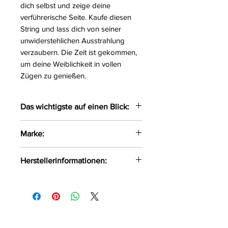
dich selbst und zeige deine
verführerische Seite. Kaufe diesen
String und lass dich von seiner
unwiderstehlichen Ausstrahlung
verzaubern. Die Zeit ist gekommen,
um deine Weiblichkeit in vollen
Zügen zu genießen.
Das wichtigste auf einen Blick:
Verführerischer String gefertigt
Marke:
aus zarten Materialien
Das weiche Material liegt
Axami
Herstellerinformationen:
angenehmen auf der Haut
Dekorative Schleifchen
Axami Sp.z o.o Sp.k ul. Pana
verleihen dem String das
Tadeusza 1/1 Białystok, Polen, 15-
gewisse Etwas
521 info@axami.pl
Größe:
XS,S, M, L, XL
Farbe:
schwarz-rot