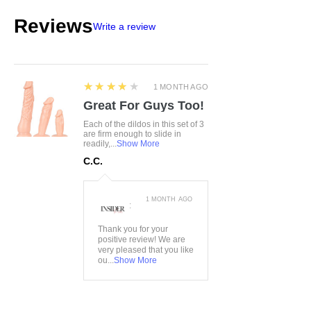
Material:
68%Polyamid,
Reviews
Write a review
18%Viskose, 14%Elasthan
4
★★★★★
1 MONTH AGO
Great For Guys Too!
Each of the dildos in this set of 3
are firm enough to slide in
readily,...
Show More
C.C.
1 MONTH AGO
:
Thank you for your
positive review! We are
very pleased that you like
ou...
Show More