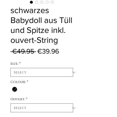
schwarzes
Babydoll aus Tüll
und Spitze inkl.
ouvert-String
Regular Price
Sale Price
 €49.95 
€39.96
Size:
*
Colour:
*
Ouvert:
*