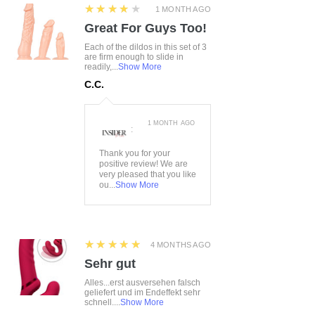
4
★★★★★
1 MONTH AGO
Great For Guys Too!
Each of the dildos in this set of 3
are firm enough to slide in
readily,...
Show More
C.C.
1 MONTH AGO
:
Thank you for your
positive review! We are
very pleased that you like
ou...
Show More
5
★★★★★
4 MONTHS AGO
Sehr gut
Alles...erst ausversehen falsch
geliefert und im Endeffekt sehr
schnell....
Show More