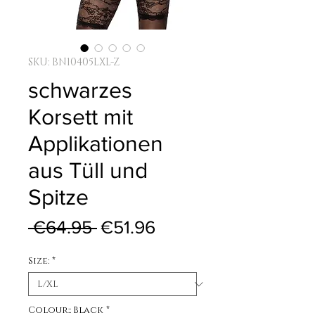
SKU: BN10405LXL-Z
schwarzes
Korsett mit
Applikationen
aus Tüll und
Spitze
Regular Price
Sale Price
 €64.95 
€51.96
Size:
*
Colour:: Black
*