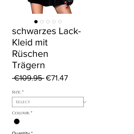
schwarzes Lack-
Kleid mit
Rüschen
Trägern
Regular Price
Sale Price
 €109.95 
€71.47
Size:
*
Colour:
*
Quantity
*