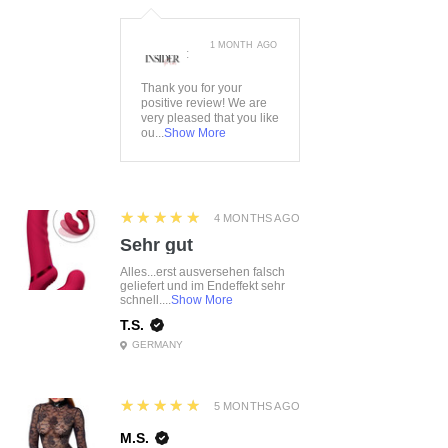
1 MONTH AGO
:
Thank you for your
positive review! We are
very pleased that you like
ou...
Show More
5
★★★★★
4 MONTHS AGO
Sehr gut
Alles...erst ausversehen falsch
geliefert und im Endeffekt sehr
schnell....
Show More
T.S.
GERMANY
5
★★★★★
5 MONTHS AGO
M.S.