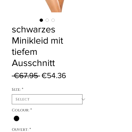
schwarzes
Minikleid mit
tiefem
Ausschnitt
Regular Price
Sale Price
 €67.95 
€54.36
Size:
*
Colour:
*
Ouvert:
*