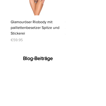
Glamouröser Riobody mit
Ouvert-Set mit Hebe-BH
paillettenbesetzer Spitze und
Slip | Cottelli LINGERIE
Stickerei
Price
€64.95
Price
€59.95
Blog-Beiträge
No posts published
in this language yet
Once posts are published,