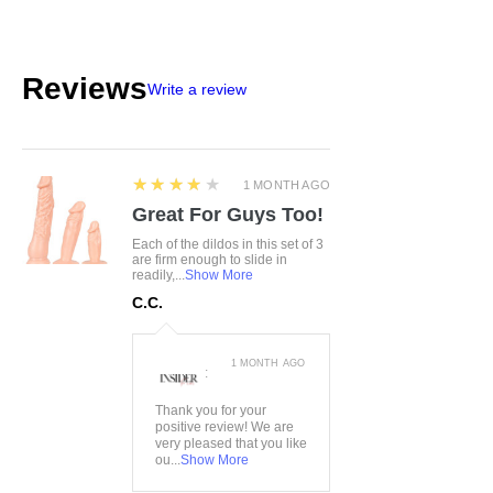
Farbe:
schwarz
info@obsessive.com
Material:
95%Polyester,
5%Elasthan
Reviews
Write a review
4
★★★★★
1 MONTH AGO
Great For Guys Too!
Each of the dildos in this set of 3
are firm enough to slide in
readily,...
Show More
C.C.
1 MONTH AGO
:
Thank you for your
positive review! We are
very pleased that you like
ou...
Show More