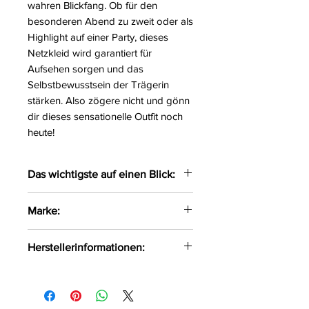
wahren Blickfang. Ob für den
besonderen Abend zu zweit oder als
Highlight auf einer Party, dieses
Netzkleid wird garantiert für
Aufsehen sorgen und das
Selbstbewusstsein der Trägerin
stärken. Also zögere nicht und gönn
dir dieses sensationelle Outfit noch
heute!
Das wichtigste auf einen Blick:
Sexy Netzkleid gefertigt aus
Marke:
elastischem Netzmaterial
Die Schnitte verleihen dem
Obsessive
Herstellerinformationen:
Kleid das gewisse Etwas
Das elastische Material setzt
AMOCARAT SP. Z O.O
die Kurven gekonnt in Szene
Krolewska Street 1
Größe:
S/M/L, XL/XXL
Czaniec, Polen, 43-354