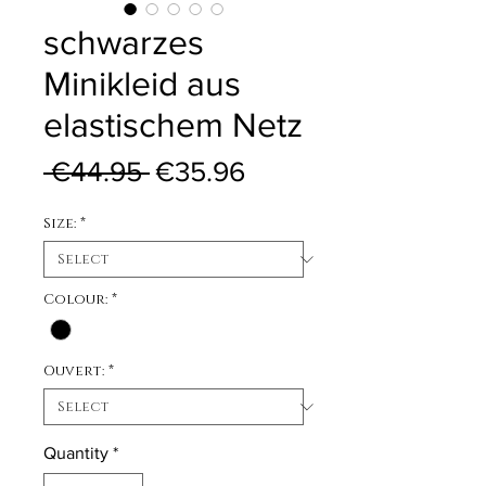
schwarzes
Minikleid aus
elastischem Netz
Regular Price
Sale Price
 €44.95 
€35.96
Size:
*
Colour:
*
Ouvert:
*
Quantity
*