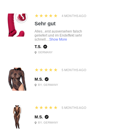
5
★★★★★
4 MONTHS AGO
Sehr gut
Alles...erst ausversehen falsch
geliefert und im Endeffekt sehr
schnell....
Show More
T.S.
GERMANY
5
★★★★★
5 MONTHS AGO
M.S.
BY, GERMANY
5
★★★★★
5 MONTHS AGO
M.S.
BY, GERMANY