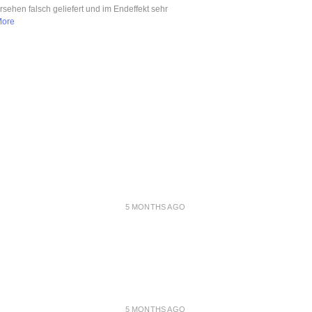
ersehen falsch geliefert und im Endeffekt sehr
More
5 MONTHS AGO
5 MONTHS AGO