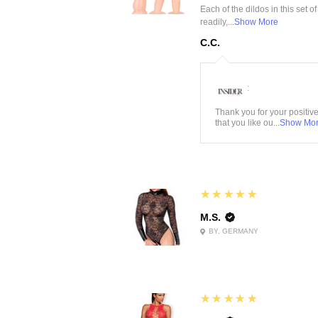
Each of the dildos in this set o
readily,...
Show More
C.C.
:
Thank you for your positiv
that you like ou...
Show Mo
5
★★★★★
M.S.
BY, GERMANY
5
★★★★★