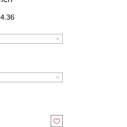
ular Price
Sale Price
4.36