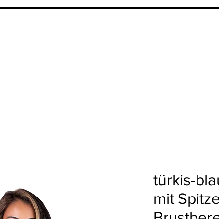
türkis-b
mit Spitz
Brustber