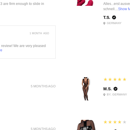
f 3 are firm enough to slide in
Alles...erst ausv
schnell....
Show 
T.S.
GERMANY
1 MONTH AGO
e review! We are very pleased
re
5
★★★★★
5 MONTHS AGO
M.S.
BY, GERMANY
4
★★★★★
5 MONTHS AGO