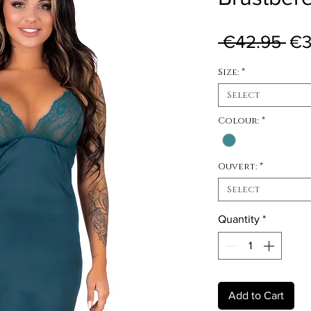
Reg
 €42.95 
€3
Size:
*
Select
Colour:
*
Ouvert:
*
Select
Quantity
*
Add to Cart