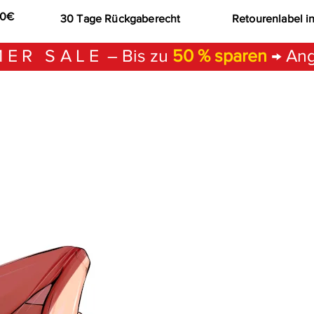
00€
30 Tage Rückgaberecht
Retourenlabel i
ER SALE
– Bis zu
50 % sparen
→ Ang