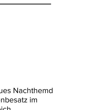
laues Nachthemd
enbesatz im
eich