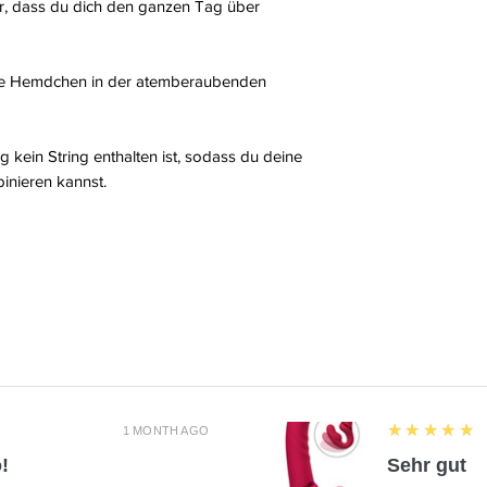
ür, dass du dich den ganzen Tag über
öne Hemdchen in der atemberaubenden
g kein String enthalten ist, sodass du deine
inieren kannst.
5
★★★★★
1 MONTH AGO
!
Sehr gut