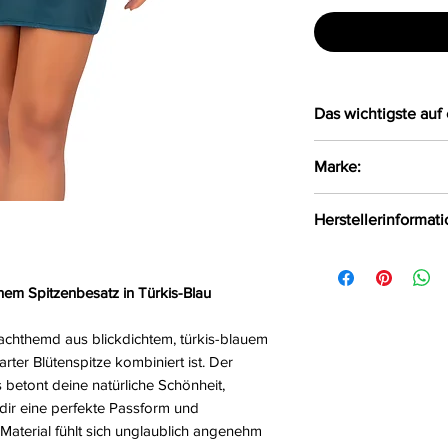
Das wichtigste auf 
Zartes Hemdchen
Marke:
gefertigt aus bl
kombiniert mit e
LivCo Corsetti Fas
Herstellerinformat
Die Träger sind 
Das weiche Mate
LivCo Corsetti Fas
Haut
Polen, 75-847 info
hem Spitzenbesatz in Türkis-Blau
Achtung: Ohne S
Größe:
S/M, L/XL, 
chthemd aus blickdichtem, türkis-blauem
Farbe:
siehe Abbil
arter Blütenspitze kombiniert ist. Der
Material:
92%Polyes
betont deine natürliche Schönheit,
dir eine perfekte Passform und
Material fühlt sich unglaublich angenehm