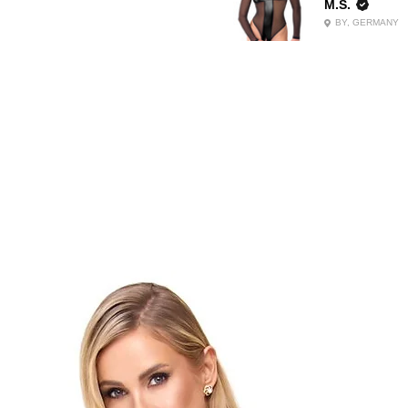
M.S.
BY, GERMANY