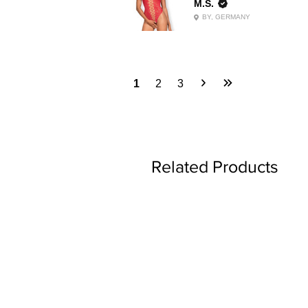
M.S.
BY, GERMANY
1
2
3
Related Products